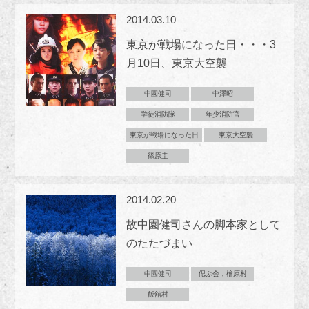
2014.03.10
東京が戦場になった日・・・3
月10日、東京大空襲
中園健司
中澤昭
学徒消防隊
年少消防官
東京が戦場になった日
東京大空襲
篠原圭
2014.02.20
故中園健司さんの脚本家として
のたたづまい
中園健司
偲ぶ会，檜原村
飯舘村