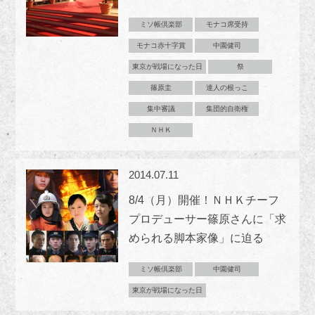
ミソ帳倶楽部
モナコ席受持
モナコ赤十字賞
中園健司
東京が戦場になった日
祭
篠原圭
達人の根っこ
集中審議
集団的自衛権
ＮＨＫ
2014.07.11
8/4（月）開催！ＮＨＫチーフ
プロデューサー篠原さんに「求
められる脚本家像」に迫る
ミソ帳倶楽部
中園健司
東京が戦場になった日