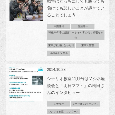
戦争はどっちにしても勝っても
負けても悲しいことが起きてい
ることでしょう
中園健司
佐藤浩一
戦後70年千の証言スペシャル私の街も戦場だっ
た
東京が戦場になった日
東京大空襲
湯の花トンネル
2014.10.28
シナリオ教室11月号はＶシネ座
談会と『明日ママ～』の松田さ
んのインタビュー
シナリオ
シナリオS1グランプリ
シナリオ教室，コンクール