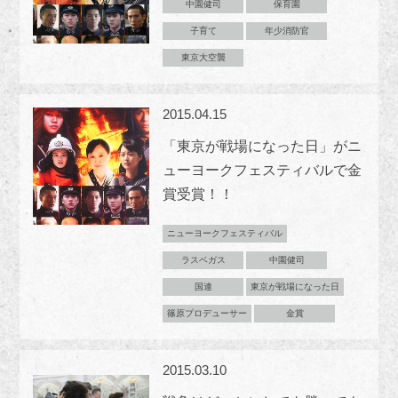
中園健司
保育園
子育て
年少消防官
東京大空襲
2015.04.15
「東京が戦場になった日」がニ
ューヨークフェスティバルで金
賞受賞！！
ニューヨークフェスティバル
ラスベガス
中園健司
国連
東京が戦場になった日
篠原プロデューサー
金賞
2015.03.10