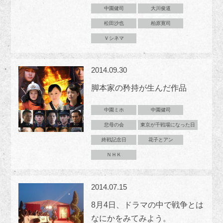
中園健司
大川俊道
松田沙也
柏原寛司
Ｖシネマ
2014.09.30
脚本家の矜持が生んだ作品
中園ミホ
中園健司
悲母の会
東京が千戦場になった日
終戦記念日
花子とアン
ＮＨＫ
2014.07.15
8月4日、ドラマの中で戦争とは
なにかをみてみよう。