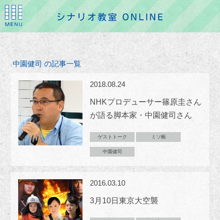
中園健司 の記事一覧
2018.08.24
NHKプロデューサー篠原圭さん
が語る脚本家・中園健司さん
ゲストトーク
ミソ帳
中園健司
2016.03.10
3月10日東京大空襲