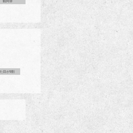
観阿弥
た目が9割