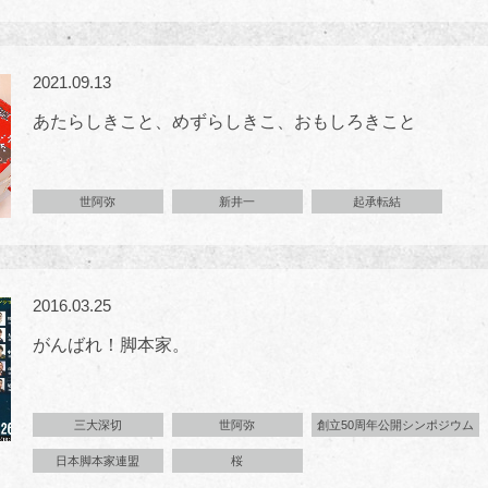
2021.09.13
あたらしきこと、めずらしきこ、おもしろきこと
世阿弥
新井一
起承転結
2016.03.25
がんばれ！脚本家。
三大深切
世阿弥
創立50周年公開シンポジウム
日本脚本家連盟
桜