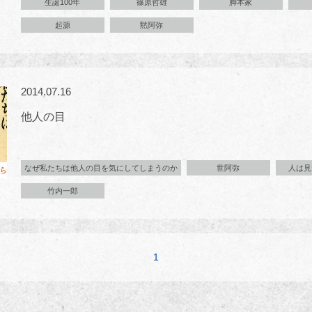
生誕100年
篠原哲雄
脚本家
起源
黙阿弥
2014.07.16
他人の目
なぜ私たちは他人の目を気にしてしまうのか
世阿弥
人は見
竹内一郎
1