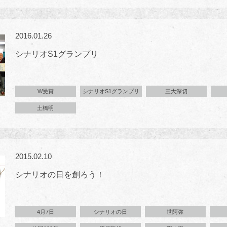
2016.01.26
シナリオS1グランプリ
W受賞
シナリオS1グランプリ
三大深切
土橋明
2015.02.10
シナリオの日を創ろう！
4月7日
シナリオの日
世阿弥