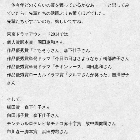
一体今年どのくらいの賞を獲っているかなあ・・・と思ってみ
ていたら、先輩たちの活躍ぶりも驚くほどでした。
先輩たちがすごいのも、嬉しいですね。
東京ドラマアウォード
では、
2014
個人賞脚本賞 岡田惠和さん
作品優秀賞「ごちそうさん」森下佳子さん
作品優秀賞単発ドラマ「今日の日はさようなら」橋部敦子さん
作品優秀賞単発ドラマ「チキンレース」岡田惠和さん
作品優秀賞ローカルドラマ賞「ダルマさんが笑った」吉澤智子
さん
そして、
橋田賞 森下佳子さん
向田邦子賞 森下佳子さん
モンテカルロテレビ祭モナコ赤十字賞 故中園健司さん
市川森一脚本賞 浜田秀哉さん