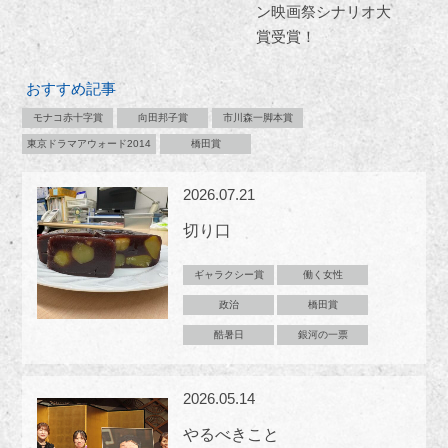
ン映画祭シナリオ大
賞受賞！
おすすめ記事
モナコ赤十字賞
向田邦子賞
市川森一脚本賞
東京ドラマアウォード2014
橋田賞
2026.07.21
切り口
ギャラクシー賞
働く女性
政治
橋田賞
酷暑日
銀河の一票
2026.05.14
やるべきこと