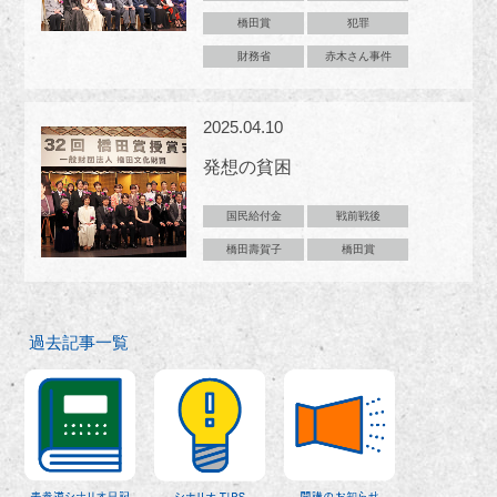
橋田賞
犯罪
財務省
赤木さん事件
2025.04.10
発想の貧困
国民給付金
戦前戦後
橋田壽賀子
橋田賞
過去記事一覧