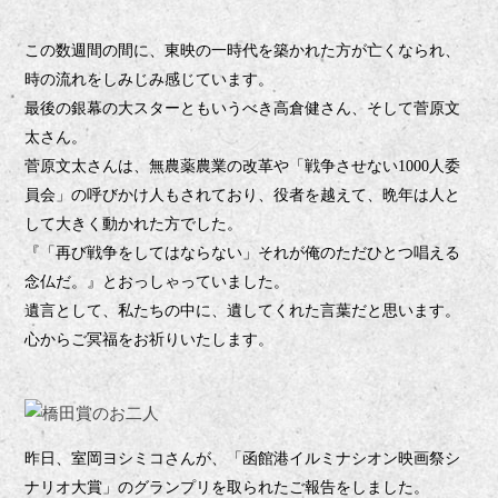
この数週間の間に、東映の一時代を築かれた方が亡くなられ、
時の流れをしみじみ感じています。
最後の銀幕の大スターともいうべき高倉健さん、そして菅原文
太さん。
菅原文太さんは、無農薬農業の改革や「戦争させない
人委
1000
員会」の呼びかけ人もされており、役者を越えて、晩年は人と
して大きく動かれた方でした。
『「再び戦争をしてはならない」それが俺のただひとつ唱える
念仏だ。』
とおっしゃっていました。
遺言として、私たちの中に、遺してくれた言葉だと思います。
心からご冥福をお祈りいたします。
昨日、室岡ヨシミコさんが、「函館港イルミナシオン映画祭シ
ナリオ大賞」のグランプリを取られたご報告をしました。