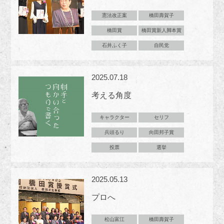
憲法改正案
橋田壽賀子
橋田賞
橋田賞新人脚本賞
石井ふく子
自民党
2025.07.18
考える角度
キャラクター
セリフ
兵頭るり
向田邦子賞
投票
選挙
2025.05.13
プロへ
松山富江
橋田壽賀子