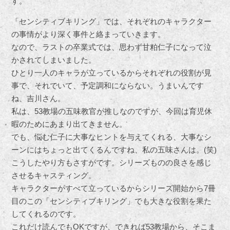
す。
「センシティブキリング」では、それぞれのキャラクター
の事情がより深く事件と絡まっていきます。
なので、ラストの卒業式では、思わず甘粕仁子になって泣
かされてしまいました。
ひとり一人のキャラが立っているからそれぞれの役割が見
事で、それでいて、予定調和にならない。うまいんです
ね、吉川さん。
私は、53教場の五味教官が推しなのですが、今回は育児休
暇のためにあまり出てきません。
でも、悩む仁子に大事なヒントを与えてくれる、大事なシ
ーンにはちょっと出てくるんですね、私の五味さんは。(笑)
こうしたやり方もさすがです。シリーズものの良さを感じ
させるキャスティング。
キャラクターがすべて立っているからシリーズ開始から7冊
目のこの「センシティブキリング」でも大きな役割を果た
してくれるのです。
これだけ読んでもOKですが、できれば53教場から、そこま