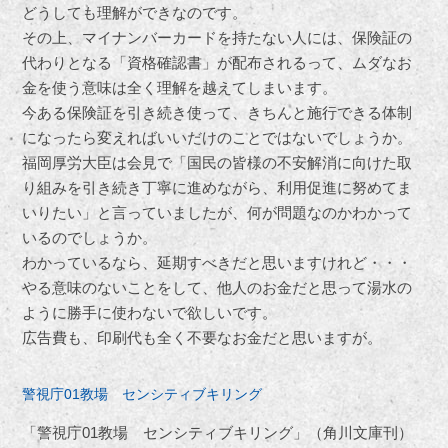
どうしても理解ができなのです。
その上、マイナンバーカードを持たない人には、保険証の
代わりとなる「資格確認書」が配布されるって、ムダなお
金を使う意味は全く理解を越えてしまいます。
今ある保険証を引き続き使って、きちんと施行できる体制
になったら変えればいいだけのことではないでしょうか。
福岡厚労大臣は会見で「国民の皆様の不安解消に向けた取
り組みを引き続き丁寧に進めながら、利用促進に努めてま
いりたい」と言っていましたが、何が問題なのかわかって
いるのでしょうか。
わかっているなら、延期すべきだと思いますけれど・・・
やる意味のないことをして、他人のお金だと思って湯水の
ように勝手に使わないで欲しいです。
広告費も、印刷代も全く不要なお金だと思いますが。
警視庁01教場 センシティブキリング
「警視庁01教場 センシティブキリング」（角川文庫刊）