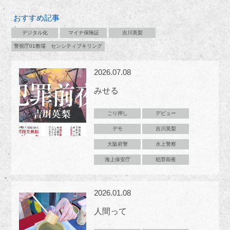
おすすめ記事
デジタル化
マイナ保険証
吉川英梨
警視庁01教場 センシティブキリング
2026.07.08
みせる
ごり押し
デビュー
デモ
吉川英梨
大阪府警
水上警察
海上保安庁
犯罪前夜
2026.01.08
人間って