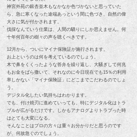
神宮外苑の銀杏並木もなかなか色づかないと思っていた
ら、急に寒くなった途端あっという間に色づき、自然の偉
大さに気が付かされます。
伐採なんていう仕業は、人間の驕りにしか思えません。何
十年何百年の樹々の声を聴くべきです。
12月から、ついにマイナ保険証が施行されます。
お上というのは何を考えているのでしょう。
木で鼻をくくったような答弁を繰り返し、大騒ぎして何兆
もお金をばら撒いて、それなのに今日現在でも15％の利用
率しかない「マイナ保険証」にどこまでこだわるのでしょ
う。
デジタル化したい気持ちはわかります。
でも、付け焼刃に進めていっても、特にデジタル化はトラ
ブルが広がるだけです。しかもアナログよりトラブった時
はとても大変になる。
そんなことはプロの方々は重々お分かりだと思うのです
が、何故急ぐのでしょう。