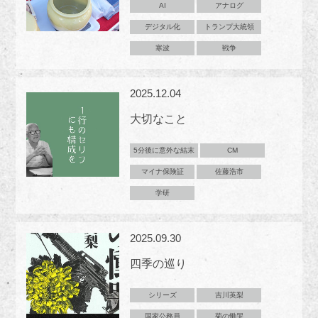
AI
アナログ
デジタル化
トランプ大統領
寒波
戦争
2025.12.04
大切なこと
5分後に意外な結末
CM
マイナ保険証
佐藤浩市
学研
2025.09.30
四季の巡り
シリーズ
吉川英梨
国家公務員
菊の慟哭