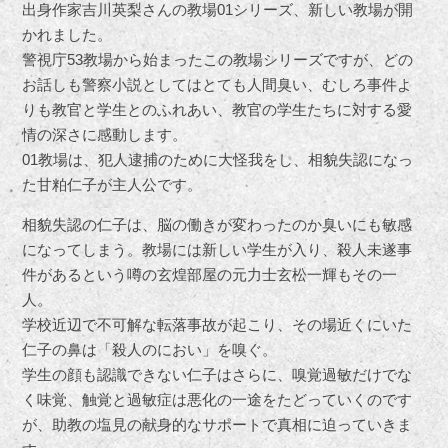
出身作家吉川英梨さんの教場01シリーズ、新しい教場が開
かれました。
警視庁53教場から始まったこの教場シリーズですが、どの
お話しも警察小説としてはとても人間臭い、むしろ事件よ
りも教官と学生とのふれあい、教官の学生たちに対する愛
情の深さに感動します。
01教場は、犯人逮捕のために大怪我をし、相貌失認になっ
た甘粕仁子が主人公です。
相貌失認の仁子は、脳の働きが変わったのか臭いにも敏感
になってしまう。教場には新しい学生が入り、殺人未遂事
件があるという噂の玄煌部屋の元力士玄松一輝もその一
人。
学校近辺で不可解な転落事故が起こり、その場近くにいた
仁子の鼻は「殺人のにおい」を嗅ぐ。
学生の顔も認識できない仁子はさらに、嗅覚過敏だけでな
く味覚、触覚と過敏症は悪化の一途をたどっていくのです
が、助教の塩見の献身的なサポートで真相に迫っていきま