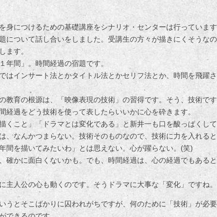
を身につけるための基礎講座をシナリオ・センターは行っています
題について話し合いをしました。受講生の方々が描きにくそうなの
します。
１年間」。時間経過の宿題です。
ではインサート法とかタイトル法とかセリフ法とか、時間を飛躍さ
の教育の根源は、「映像表現の技術」の習得です。そう、技術です
間経過をどう技術を使って表したらいいかに心を砕きます。
描くこと」「ドラマとは変化である」と新井一も口を酸っぱくして
は、なんかつまらない。技術そのものなので、技術に力を入れると
年間を描いてみたいわ」とは思えない。心が躍らない。(笑)
、確かに面白くないかも。でも、時間経過は、心の経過でもあると
に主人公の心も動くのです。そうドラマに大事な「変化」ですね。
いうとそこばかりに囚われがちですが、何のために「技術」が必要
ができるのです。