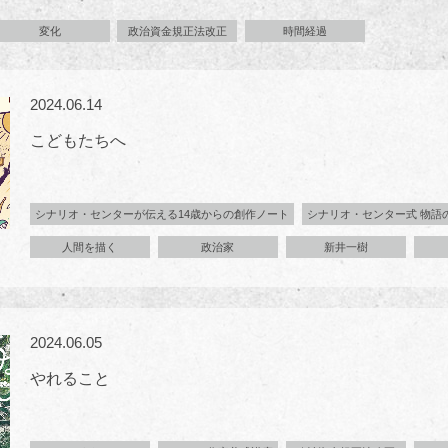
変化
政治資金規正法改正
時間経過
2024.06.14
こどもたちへ
シナリオ・センターが伝える14歳からの創作ノート
シナリオ・センター式 物語
人間を描く
政治家
新井一樹
2024.06.05
やれること