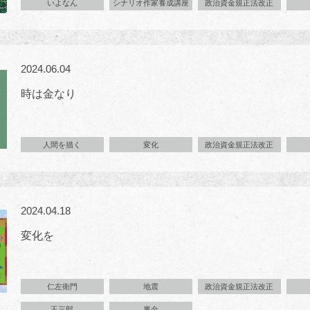
いよなん
シナリオ作家養成講座
政治資金規正法改正
2024.06.04
時は金なり
人間を描く
変化
政治資金規正法改正
2024.04.18
変化を
仁左衛門
地震
政治資金規正法改正
玉三郎
裏金