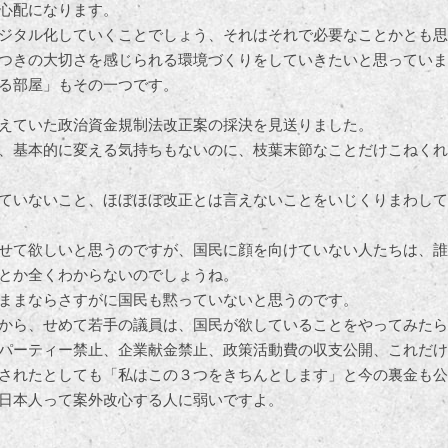
心配になります。
ジタル化していくことでしょう、それはそれで必要なことかとも思
つきの大切さを感じられる環境づくりをしていきたいと思っていま
る部屋」もその一つです。
えていた政治資金規制法改正案の採決を見送りました。
、基本的に変える気持ちもないのに、枝葉末節なことだけこねくれ
ていないこと、ほぼほぼ改正とは言えないことをいじくりまわして
せて欲しいと思うのですが、国民に顔を向けていない人たちは、誰
とか全くわからないのでしょうね。
ままならさすがに国民も黙っていないと思うのです。
から、せめて若手の議員は、国民が欲していることをやってみたら
パーティー禁止、企業献金禁止、政策活動費の収支公開、これだけ
されたとしても「私はこの３つをきちんとします」と今の裏金も公
日本人って案外改心する人に弱いですよ。