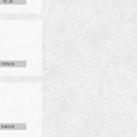
虎に翼
時間経過
歌舞伎座