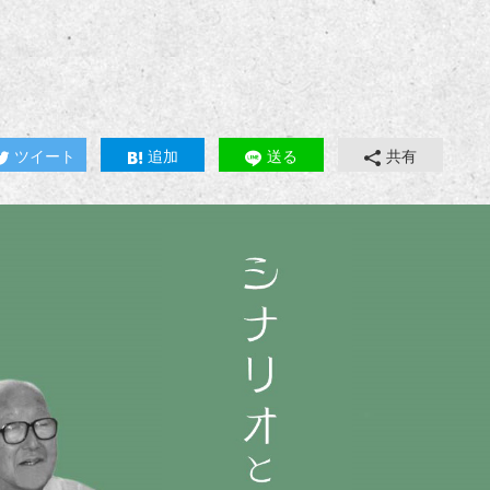
ツイート
追加
送る
共有