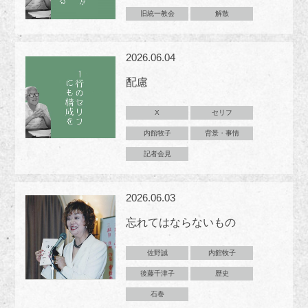
旧統一教会
解散
2026.06.04
配慮
X
セリフ
内館牧子
背景・事情
記者会見
2026.06.03
忘れてはならないもの
佐野誠
内館牧子
後藤千津子
歴史
石巻