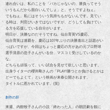
連れ合いは、私のことを「バカじゃないの、勝負ってそう
いうもんだから面白いんでしょ」と。そうですよねぇ。
でもねぇ。私にはそういう気持ちもがないんです。見てい
る時は、判官びいきではないですが、どうしても負けてい
る方を応援している自分がいます。
明日が、決勝なのだそうですね。仙台育英VS慶応。
仙台育英は連覇を、慶応は107年ぶりの決勝進出と話題がい
っぱいですが、今回はちょっと慶応の方があの元プロ野球
選手清原の息子さんがいる分、マスコミ受けしているのか
な。
どちらも頑張って、いい試合を見せて欲しいと思います。
出身ライターの櫻井剛さんの「PLAY!勝つとか負けるとかは
どーでもよくて」という映画が来春公開されます。
タイトルに惹かれています。(笑)
創作の肝
来週、内館牧子さんの小説「終わった人」の朗読劇を観に