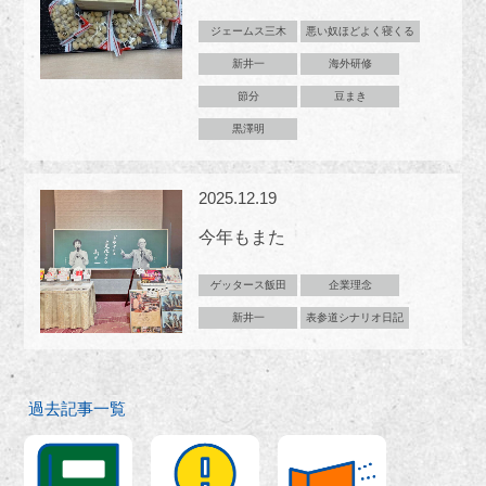
ジェームス三木
悪い奴ほどよく寝くる
新井一
海外研修
節分
豆まき
黒澤明
2025.12.19
今年もまた
ゲッタース飯田
企業理念
新井一
表参道シナリオ日記
過去記事一覧