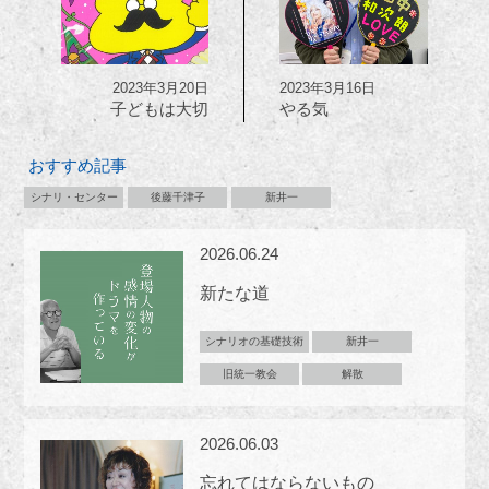
2023年3月20日
2023年3月16日
子どもは大切
やる気
おすすめ記事
シナリ・センター
後藤千津子
新井一
2026.06.24
新たな道
シナリオの基礎技術
新井一
旧統一教会
解散
2026.06.03
忘れてはならないもの