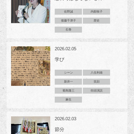
佐野誠
内館牧子
後藤千津子
歴史
石巻
2026.02.05
学び
シーン
八住利雄
新井一
笑顔
菊島隆三
街頭演説
麻生
2026.02.03
節分