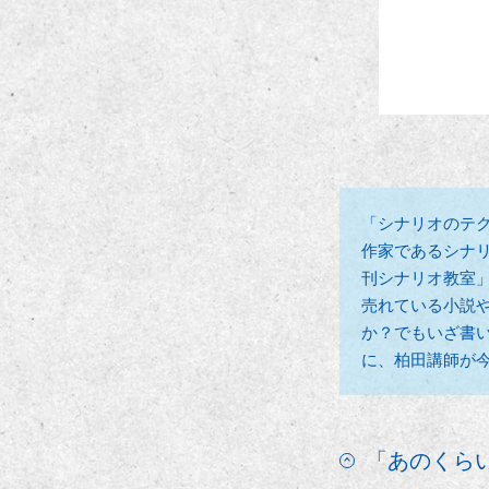
「シナリオのテ
作家であるシナ
刊シナリオ教室
売れている小説
か？でもいざ書
に、柏田講師が
「あのくら