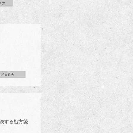
き方
柏田道夫
決する処方箋