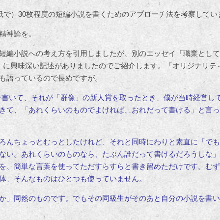
用紙で）30枚程度の短編小説を書くためのアプローチ法を考察してい
精神論を。
短編小説への考え方を引用しましたが、別のエッセイ『職業として
）に興味深い記述がありましたのでご紹介します。「オリジナリテ
も語っているので長めですが。
を書いて、それが「群像」の新人賞を取ったとき、僕が当時経営し
きて、「あれくらいのものでよければ、おれだって書ける」と言っ
ろんちょっとむっとしたけれど、それと同時にわりと素直に「でも
ない。
あれくらいのものなら、たぶん誰だって書けるだろうしな」
を、簡単な言葉を使ってただすらすらと書き留めただけです。むず
体、そんなものはひとつも使っていません。
か」同然のものです。でもその同級生がそのあと自分の小説を書い