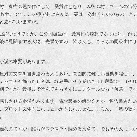
村上春樹の処女作にして、受賞作となり、以後の村上ブームの出発
190枚弱）です。この後で村上さんは、実は「あれくらいのもの」と
と述べていますが。
謙遜”なわけですが、この同級生は、受賞作の感想であったり、それ
繁に見聞きする人物、光景ですね。皆さんも、こっちの同級生には
小説の本質があります。
反対の文章を書き連ねる人も多い。意図的に難しい言葉を駆使し、
チャゴチャ飾った）文体。読み手にそう感じさせた段階で、（それ
別ですが）最後まで読んでもらえずにコンクールなら「落選」です
感じさせる小説もあります。電化製品の解説文とか、報告書みたい
、プロット文体もこれに近いかもしれません。むろん、『風の歌を
。
難なのですが）誰もがスラスラと読める文章で、でもその人にしか