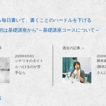
ら毎日書いて、書くことのハードルを下げる
最初は基礎講座から”～基礎講座コースについて～
事
過去の記事 ＞
2020年8月8日
2020
シナリオのタイト
脚本
ル つけるのが苦
/脚本
手なら
さん
事