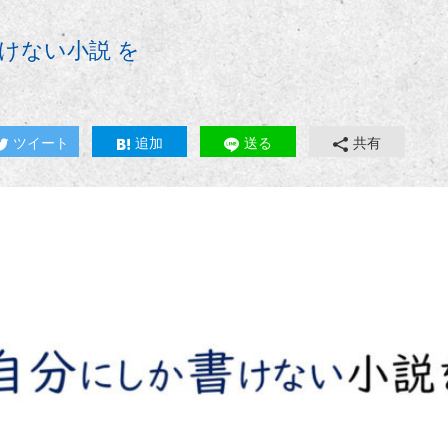
けない小説 を
ツイート
追加
送る
共有