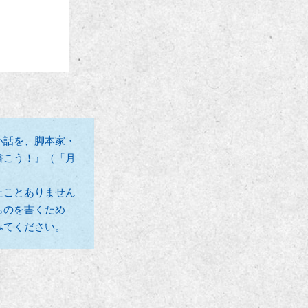
い話を、脚本家・
書こう！』（「月
たことありません
ものを書くため
みてください。