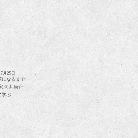
年7月25日
家になるまで
家 向井康介
に学ぶ