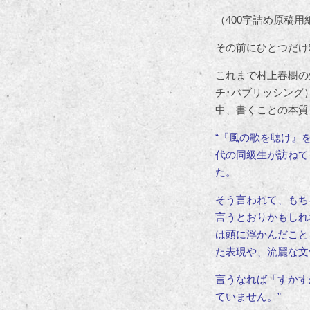
（400字詰め原稿
その前にひとつだけ
これまで村上春樹の
チ･パブリッシング
中、書くことの本質
“『風の歌を聴け』
代の同級生が訪ねて
た。
そう言われて、もち
言うとおりかもしれ
は頭に浮かんだこと
た表現や、流麗な文
言うなれば「すかす
ていません。”