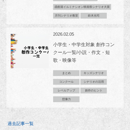
函館港イルミナシオン映画祭シナリオ大賞
月刊シナリオ教室
鈴木光司
2026.02.05
小学生・中学生対象 創作コン
クール一覧/小説・作文・短
歌・映像等
まとめ
キッズシナリオ
コンクール
シナリオの活用
レベルアップ
創作のヒント
想像力
過去記事一覧