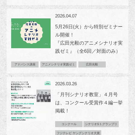
2026.04.07
5月26日(火）から特別ゼミナー
ル開催！
『広田光毅のアニメシナリオ実
践ゼミ』（全6回／対面のみ）
アドバンス講座
アニメシナリオ実践ゼミ
広田光毅
2026.03.26
「月刊シナリオ教室」４月号
は、コンクール受賞作４編一挙
掲載！
コンクール
シナリオS１グランプリ
フジテレビ ヤングシナリオ大賞