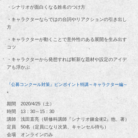
・シナリオが面白くなる姓名のつけ方
・キャラクターならではの台詞やリアクションの引き出し
方
・キャラクターが動くことで意外性のある展開を生み出す
コツ
・キャラクターから発想すれば斬新な題材や設定のアイデ
アも浮かぶ
『公募コンクール対策』ピンポイント特講～キャラクター編～
*
期間 2020/4/25（土）
時間 13：30～15：30
講師 浅田直亮（研修科講師『シナリオ錬金術2』他、著）
定員 50名（定員になり次第、キャンセル待ち）
会場 オンラインのみ