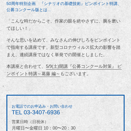
50周年特別企画 『シナリオの基礎技術』ピンポイント特講、
公募コンクール版とは…
「こんな時だからこそ、作家の眼を絶やさずに、腕を磨い
てほしい！」
そんな思いを込めて、みなさんの伸びしろをピンポイント
で指南する講座です。新型コロナウィルス拡大の影響を踏
まえ、連続講座ではなく単発での開催としました。
本講座と合わせて、
5/9(土)開講『公募コンクール対策』 ピ
ンポイント特講～葛藤 編～
もございます。
お電話でのお申込み・お問い合わせ
TEL
03-3407-6936
営業日時（日祝休）
月曜日〜金曜日 10：00〜20：30