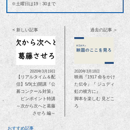
※土曜日は19：30まで
< 新しい記事
過去の記事 ＞
2020年3月19日
2020年3月18日
【リアルタイム＆配
映画『1917 命をかけ
信】5/9(土)開講『公
た伝令』『 ジュディ
募コンクール対策』
虹の彼方に』
ピンポイント特講
脚本を楽しむ 見どこ
～次から次へと葛藤
ろ
させろ 編～
おすすめ記事