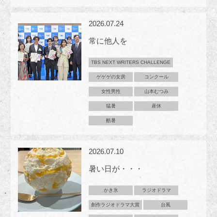
2026.07.24
常に他人を
TBS NEXT WRITERS CHALLENGE
ゲゲゲの女房
コンクール
女性男性
山本むつみ
猛暑
産休
酷暑
2026.07.10
暑い日が・・・
かき氷
ラジオドラマ
創作ラジオドラマ大賞
台風