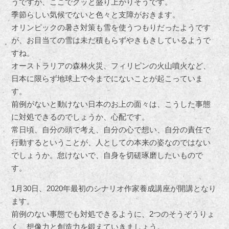
うですが、ここでグッと盛り上がりそうです。
季節らしい気候でないと色々と支障がおきます。
オリンピックの暑さ対策も雪を使うつもりだったようです
が、お目当ての雪は未だ積もらずやきもきしているようで
すね。
オーストラリアの森林火災、フィリピンの火山噴火など、
日本に限らず地球上で今までにないことが起こっていま
す。
前例がないと動けない日本のお上の面々は、こうした事態
に対処できるのでしょうか、心配です。
常日頃、自分の頭で考え、自分の心で想い、自分の責任で
行動するということが、人としての本来の姿なのではない
でしょうか。怠けないで、自身を切磋琢磨したいもので
す。
1月30日、2020年最初のシナリオ作家養成講座が開講となり
ます。
前例のない事態でも対処できるように、2つのそうぞうりょ
く、想像力と創造力を鍛えていきましょう。