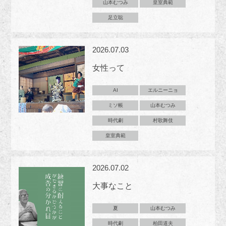
山本むつみ
皇室典範
足立聡
2026.07.03
女性って
AI
エルニーニョ
ミソ帳
山本むつみ
時代劇
村歌舞伎
皇室典範
2026.07.02
大事なこと
夏
山本むつみ
時代劇
柏田道夫