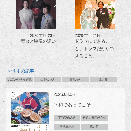
2020年1月23日
2020年1月21日
舞台と映像の違い
ドラマにできるこ
と、ドラマだからで
きること
おすすめ記事
お江戸やすらぎ飯
山本むつみ
書籍紹介
鷹井伶
2026.08.06
平和であってこそ
平和記念式典
粋月の異国献立帖
非核三原則
鷹井伶