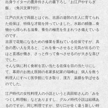
出身ライターの鷹井伶さんの書下ろし「お江戸やすらぎ
飯」（角川文庫刊行）
江戸の大火で両親とはぐれ、吉原の遊郭の主人に育てられ
た佐保は、特殊な才能を持っていました。水穀の精微…食
物から得られる滋養、養生の極意を生まれつき備えている
のです。
吉原で花魁になるための修業を重ねている佐保ですが、具
合の悪い人を見ると、これを食べさせると元気が出るので
はと直感が働き、さっと作って食べさせるのが大きな喜び
でした。
そんな病に利く食材を言い当たる佐保を目の当たりにし
て、幕府のお抱え医師の名家多紀家の瑞峰は、病人を救う
料理人にすべく医学館に引き取り、漢方、薬膳を学ばせる
のでした。
江戸時代の女性料理人の小説というと高田郁さんの「みを
つくし料理帖」などありますし、グルメ時代小説は結構あ
るのですが、同じ料理ですが、切り口が全く違う新しい時