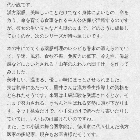
代小説です。
漢方薬膳、美味しいことだけでなく身体によいもの、命を
救う、命を育てる食事を作る主人公佐保が活躍するのです
が、彼女の生い立ちなども謎のままで、どのように成長し
ていくのか、次のシリーズが待ち遠しいです。
本の中にでてくる薬膳料理のレシピも巻末の添えられてい
て、早速、風邪、食欲不振、免疫力の低下、冷え性、倦怠
感などによいとされる「山芋のふわふわ団子汁」を作って
みました。
美味しい、温まる、優しい味にほっとさせられました。
実は執筆にあたって、鷹井さんは漢方養生指導士の資格を
とられたそうです。来週は上級試験を受講されるとか。そ
こまで努力される、きちんと学ばれる姿勢に頭が下がりま
す。ネット検索だけで、小手先だけで調べたり書いたりし
ていては、いいものは書けないのですね。
また、この小説の舞台医学館は、徳川家に代々仕えた漢方
医家の多紀家。現在もお医者様だそうです。