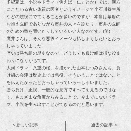
多紀家は、小説やドラマ（例えば「仁」とか）では、漢方
にこだわる古い体質の医者というイメージで小石川養生所
などの敵役にでてくることが多いのですが、本当は幕府の
お抱え医師でありながら市井の人々を診たり、市井の医師
のための塾を開いたりしているいい人なのです。(笑)
鷹井さんは、そんな悪役イメージも払しょくしたいとおっ
しゃっていました。
歴史は勝ち組の歴史なので、どうしても負け組は損な役ま
わりになりがちです。
大河ドラマ「八重の桜」を描かれた山本むつみさんも、負
け組の会津は歴史上では悪役、そういうことではないこと
を伝えたかったとおっしゃっていらっしゃいました。
勝ち負け、正誤、一般的な見方ですべてを見るのではな
く、さまざまな角度からみることで、今までにないドラ
マ、小説を生み出すことができるのだと思います。
< 新しい記事
過去の記事 ＞