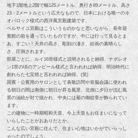
地下1階地上2階で幅125メートル、奥行き89メートル、高さ
23・2メートルという広大なもので、日本における唯一のネ
オバロック様式の西洋風宮殿建築です。
ベルサイユ宮殿はこういうものかなと思いながら、長年迎
賓館の前を通っていたものですが、中には行って見るとま
あ、すごい！天井の高さ、彫刻の凄さ、絵画の素晴らし
さ、圧倒されます。
部屋ごとに、ルイ16世様式と説明されると納得、ナポレオ
ン1世の頃のアンピール様式と言われれば納得、明治時代に
創れらた七宝焼と言われれば納得。(笑)
国賓・公賓用のサロンとして表敬訪問や首脳会議に使われ
る朝日の間は南側に朝日が昇る風景、北側に夕日が沈む風
景の油絵が対で描かれ、中央には菊の御紋章が飾られてい
ます。
この建物に一時期昭和天皇、今上天皇もお住まいになって
いらしたことがおありだとか。
こんな広い宮殿に住んで、住まい心地はいかがでいらっし
ゃったのでしょう。