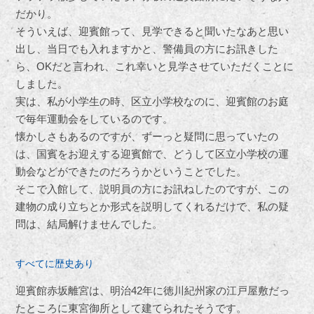
だかり。
そういえば、迎賓館って、見学できると聞いたなあと思い
出し、当日でも入れますかと、警備員の方にお訊きした
ら、OKだと言われ、これ幸いと見学させていただくことに
しました。
実は、私が小学生の時、区立小学校なのに、迎賓館のお庭
で毎年運動会をしているのです。
懐かしさもあるのですが、ずーっと疑問に思っていたの
は、国賓をお迎えする迎賓館で、どうして区立小学校の運
動会などができたのだろうかということでした。
そこで入館して、説明員の方にお訊ねしたのですが、この
建物の成り立ちとか形式を説明してくれるだけで、私の疑
問は、結局解けませんでした。
すべてに歴史あり
迎賓館赤坂離宮は、明治42年に徳川紀州家の江戸屋敷だっ
たところに東宮御所として建てられたそうです。