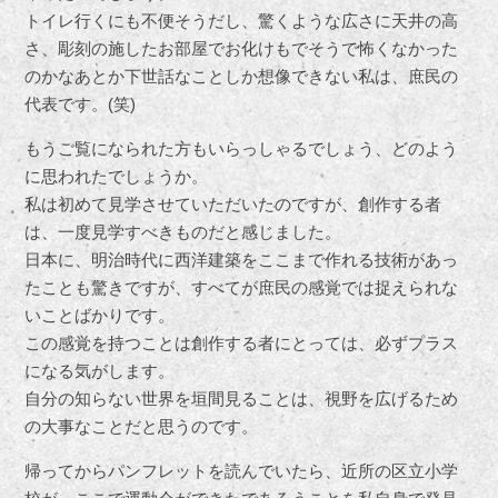
トイレ行くにも不便そうだし、驚くような広さに天井の高
さ、彫刻の施したお部屋でお化けもでそうで怖くなかった
のかなあとか下世話なことしか想像できない私は、庶民の
代表です。(笑)
もうご覧になられた方もいらっしゃるでしょう、どのよう
に思われたでしょうか。
私は初めて見学させていただいたのですが、創作する者
は、一度見学すべきものだと感じました。
日本に、明治時代に西洋建築をここまで作れる技術があっ
たことも驚きですが、すべてが庶民の感覚では捉えられな
いことばかりです。
この感覚を持つことは創作する者にとっては、必ずプラス
になる気がします。
自分の知らない世界を垣間見ることは、視野を広げるため
の大事なことだと思うのです。
帰ってからパンフレットを読んでいたら、近所の区立小学