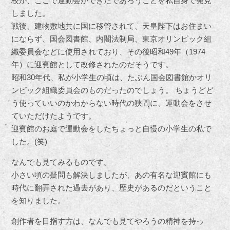
校が、ここで運動会ができたであろうことを私自身で発見
しました。
戦後、建物敷地共に国に移管されて、天皇陛下はお住まい
にならず、国会図書館、内閣法制局、東京オリンピック組
織委員会などに使用されており、その後昭和49年（1974
年）に迎賓館として改修されたのだそうです。
昭和30年代、私が小学生の頃は、たぶん国会図書館かオリ
ンピック組織委員会のものだったのでしょう。 ちょうどど
う使っていいのかわからない時代の狭間に、運動会をさせ
ていただけたようです。
迎賓館のお庭で運動会をしたちょっと自慢の小学生の私で
した。(笑)
なんでも見てみるものです。
小さい頃の疑問も解決しましたが、あの有名な迎賓館にも
時代に翻弄された過去があり、歴史があるのだということ
を知りました。
創作者を目指す方は、なんでも見てやろうの精神を持っ