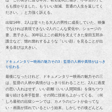
もも授かりました。もういい加減、普通の人生を返してく
ださい。」と力強く訴える。
出獄14年、2人は堂々たる大人の男性に成長していた。映像
でなければ表現できない2人のこんな変化や、ショージの
妻、恵子さん、30年以上この裁判を支えてきた柴田五郎弁
護士など、惚れ惚れするような「いい顔」を見ることが出
来る喜びは大きい。
ドキュメンタリー映画の魅力その3：監督の人柄や真情がはっき
り伝わる
最後になったけれど、ドキュメンタリー映画の魅力その三
は、監督の人柄や真情がはっきり伝わることだ。2人に過度
の思い入れはせず、いい距離（いい人間関係）を保ちつつ
撮り続ける井手監督。その間に技術も上がってくる。（何
しろ最初の出獄シーンでは、カメラのピントが会ってな
い・画面が揺れているという始末。しかしその後どんどん