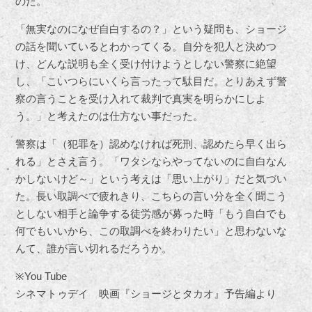
のだ。
「無実なのになぜ自白するの？」という疑問も、ショージ
の話を聞いているとわかってくる。自分を犯人と決めつ
け、どんな説明も全く受け付けようとしない警察に絶望
し、「こいつらにいくら言ったって駄目だ。とりあえず警
察の言うことを受け入れて裁判で真実を明らかにしよ
う。」と考えたのは仕方ない事だった。
警察は「（犯罪を）認めなければ死刑、認めたら早く出ら
れる」とさえ言う。「ワタシならやってないのに自白なん
かしないけど～」という考えは「思い上がり」だと気づい
た。長い取調べで疲れきり、こちらの言い分を全く聞こう
としない相手と論争する徒労感が募った時「もう自白でも
何でもいいから、この取調べを終わりたい」と思わないな
んて、誰が言い切れるだろうか。
※You Tube
シネマトゥデイ 映画『ショージとタカオ』予告編より