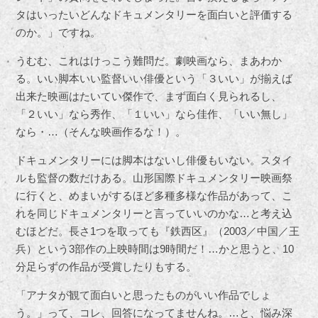
タはいったいどんなドキュメンタリーを面白いと評価する
のか。」ですね。
うむむ、これはけっこう難問だ。劇映画なら、まあわか
る。いい脚本いい監督いい俳優という「３いい」が揃えば
出来た映画はたいてい傑作で、まず面白く見られるし、
「２いい」なら秀作、「１いい」なら佳作、「いい無し」
なら・…（そんな映画作るな！）。
ドキュメンタリーには脚本はないし俳優もいない。スタイ
ルも監督の数だけある。山形国際ドキュメンタリー映画祭
に行くと、めまいがするほど多種多様な作品があって、こ
れを同じドキュメンタリーと言っていいのかな…と考え込
むほどだ。長さ1つを取っても『鉄西区』（2003／中国／王
兵）という3部作の上映時間は9時間だ！…かと思うと、10
分足らずの作品が受賞したりもする。
「アナタが観て面白いと思ったものがいい作品でしょ
う。」って、コレ、回答になってませんね。…と、悩み深