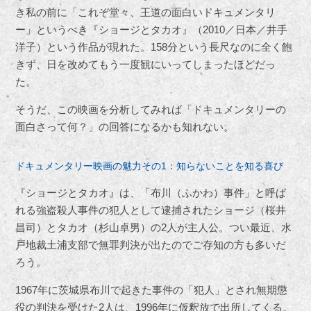
き私の前に「これぞ堂々、王道の面白いドキュメンタリ
ー」というべき『ショージとタカオ』（2010／日本／井手
洋子）という作品が現れた。158分という長尺なのに全く飽
きず、日を改めてもう一度観にいってしまったほどだっ
た。
そうだ、この映画を分析してみれば「ドキュメンタリーの
面白さって何？」の回答になるかも知れない。
ドキュメンタリー映画の魅力その1：知らないことを知る喜び
『ショージとタカオ』は、「布川（ふかわ）事件」と呼ば
れる強盗殺人事件の犯人として逮捕されたショージ（桜井
昌司）とタカオ（杉山卓男）の2人が主人公。つい最近、水
戸地裁土浦支部で無罪判決が出たのでご存知の方も多いだ
ろう。
1967年に茨城県布川で起きた事件の「犯人」とされ無期懲
役の判決を受けた2人は、1996年に仮釈放で出所してくる。