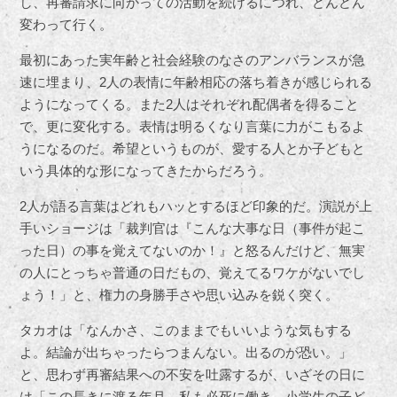
し、再審請求に向かっての活動を続けるにつれ、どんどん
変わって行く。
最初にあった実年齢と社会経験のなさのアンバランスが急
速に埋まり、2人の表情に年齢相応の落ち着きが感じられる
ようになってくる。また2人はそれぞれ配偶者を得ること
で、更に変化する。表情は明るくなり言葉に力がこもるよ
うになるのだ。希望というものが、愛する人とか子どもと
いう具体的な形になってきたからだろう。
2人が語る言葉はどれもハッとするほど印象的だ。演説が上
手いショージは「裁判官は『こんな大事な日（事件が起こ
った日）の事を覚えてないのか！』と怒るんだけど、無実
の人にとっちゃ普通の日だもの、覚えてるワケがないでし
ょう！」と、権力の身勝手さや思い込みを鋭く突く。
タカオは「なんかさ、このままでもいいような気もする
よ。結論が出ちゃったらつまんない。出るのが恐い。」
と、思わず再審結果への不安を吐露するが、いざその日に
は「この長きに渡る年月、私も必死に働き、小学生の子ど