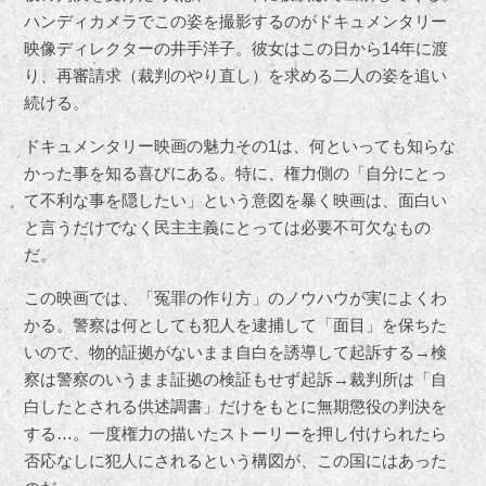
ハンディカメラでこの姿を撮影するのがドキュメンタリー
映像ディレクターの井手洋子。彼女はこの日から14年に渡
り、再審請求（裁判のやり直し）を求める二人の姿を追い
続ける。
ドキュメンタリー映画の魅力その1は、何といっても知らな
かった事を知る喜びにある。特に、権力側の「自分にとっ
て不利な事を隠したい」という意図を暴く映画は、面白い
と言うだけでなく民主主義にとっては必要不可欠なもの
だ。
この映画では、「冤罪の作り方」のノウハウが実によくわ
かる。警察は何としても犯人を逮捕して「面目」を保ちた
いので、物的証拠がないまま自白を誘導して起訴する→検
察は警察のいうまま証拠の検証もせず起訴→裁判所は「自
白したとされる供述調書」だけをもとに無期懲役の判決を
する…。一度権力の描いたストーリーを押し付けられたら
否応なしに犯人にされるという構図が、この国にはあった