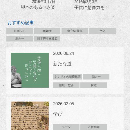
2016年3月7日
2016年3月3日
脚本のあるべき姿
子供に想像力を！
おすすめ記事
ロボット
創始者
創立50周年
文化
新井一
日本脚本家連盟
2026.06.24
新たな道
シナリオの基礎技術
新井一
旧統一教会
解散
2026.02.05
学び
シーン
八住利雄