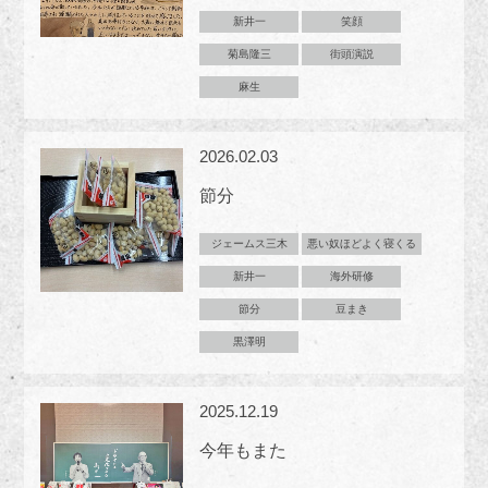
新井一
笑顔
菊島隆三
街頭演説
麻生
2026.02.03
節分
ジェームス三木
悪い奴ほどよく寝くる
新井一
海外研修
節分
豆まき
黒澤明
2025.12.19
今年もまた