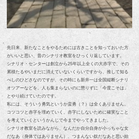
先日来、新たなことをやるためには古きことを知っておいた方
がいいと思い、昔のシナリオ教室をひっくり返しています。
シナリオ・センターは創立から25年以上全くの大赤字で、その
累積たるやいまだに消えていないくらいですから、推して知る
べしのひどさなのですが、その時にも新井一は全国縦断シナリ
オツアーなどを、人も集まらないのに懲りずに「今度こそは」
とやり続けていたのです。
私には、そういう勇気というか蛮勇（？）は全くありません。
コツコツと赤字を埋めていく、赤字にしないために確実なこと
を考えていくというかんじで今までやってきました。
シナリオ教室を読みながら、なんだか自分自身が小っちゃな女
だなあ（身体ではありません）、つまんない奴だなあと思い始