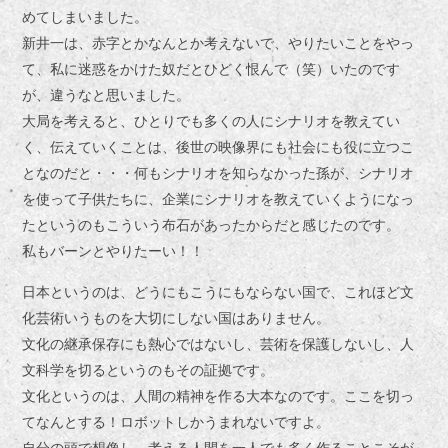
めてしまいました。
新井一は、赤字とかなんとか考えないで、やりたいことをやっ
て、私に迷惑をかけた奴だとひどく恨んで（笑）いたのです
が、違うなと思いました。
大局を考えると、ひとりでも多くの人にシナリオを教えてい
く、伝えていくことは、後世の映像界にも社会にも役に立つこ
となのだと・・・何もシナリオを知らなかった孫が、シナリオ
を使って子供たちに、企業にシナリオを教えていくようになっ
たというのもこういう布石があったからだと感じたのです。
私もバーンとやりたーい！！
日本というのは、どうにもこうにもならない国で、これほど文
化芸術いうものを大切にしない国はありません。
文化の継承保存にも熱心ではないし、芸術を保護しないし、人
文科学を切るというのもその証拠です。
文化というのは、人間の精神を作る大本なのです。ここを切っ
てなんとする！ロボットしかうまれないですよ。