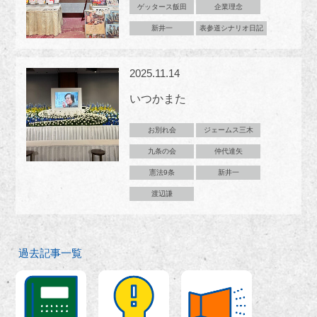
ゲッタース飯田
企業理念
新井一
表参道シナリオ日記
2025.11.14
いつかまた
お別れ会
ジェームス三木
九条の会
仲代達矢
憲法9条
新井一
渡辺謙
過去記事一覧