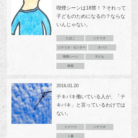
喫煙シーンは18禁！？それって
子どものためになるの？ならな
いんじゃない。
たばこ
シナリオ
シナリオ・センター
タバコ
喫煙シーン
子ども
映画
2016.01.20
テキパキ働いている人が、「テ
キパキ」と言っているわけでは
ない。
イメージ
シナリオ
ト書