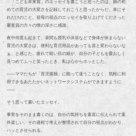
「こども未来賞」のエッセイを書こうと思ったのは、娘の初
めての育児の大変さを記録しておこうと思ったからだ。単にそ
れだけのこと。祖母の視点のエッセイを取り上げてくださった
審査員の方々の懐の深さに感謝。
夜中何度も起きて、昼間も授乳や沐浴などで身体が休まらない
育児の大変さは、便利な育児用品があっても昔と変わらないな
ぁ、と感じた。疲れて暗い目の娘が、自分の子どもを愛おしく
見つめてふっと笑ったとき、私は心からホッとした。
――ママたちが「育児孤独」に陥って迷うことなく、気軽に利
用できるあたたかいネットワークシステムができますように
――
そう思って書いたエッセイ。
事実をそのまま書くのは、自分の気持ちを素直に伝えられて案
外楽しい。その過程で考えが整理されて自分の視点がわかり、
ハッとさせられる。