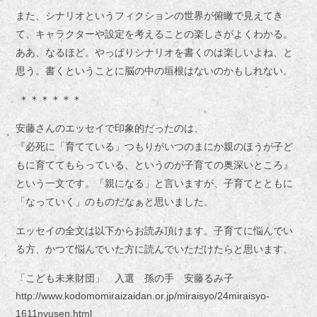
また、シナリオというフィクションの世界が俯瞰で見えてき
て、キャラクターや設定を考えることの楽しさがよくわかる。
ああ、なるほど。やっぱりシナリオを書くのは楽しいよね、と
思う。書くということに脳の中の垣根はないのかもしれない。
＊＊＊＊＊＊
安藤さんのエッセイで印象的だったのは、
『必死に「育てている」つもりがいつのまにか親のほうが子ど
もに育ててもらっている、というのが子育ての奥深いところ』
という一文です。「親になる」と言いますが、子育てとともに
「なっていく」のものだなぁと思いました。
エッセイの全文は以下からお読み頂けます。子育てに悩んでい
る方、かつて悩んでいた方に読んでいただけたらと思います。
「こども未来財団」 入選 孫の手 安藤るみ子
http://www.kodomomiraizaidan.or.jp/miraisyo/24miraisyo-
1611nyusen.html