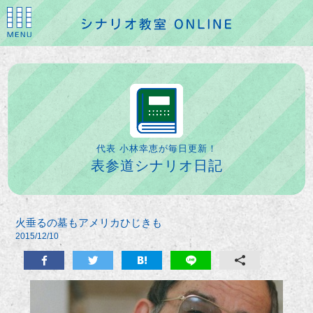
代表 小林幸恵が毎日更新！
表参道シナリオ日記
火垂るの墓もアメリカひじきも
2015/12/10