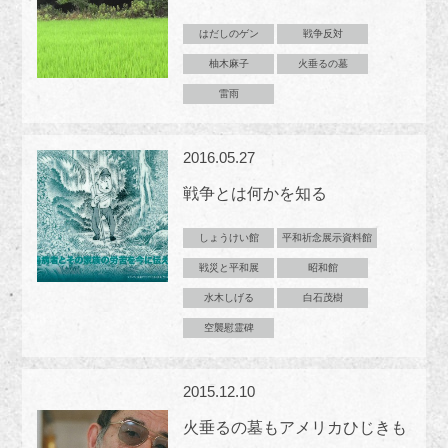
はだしのゲン
戦争反対
柚木麻子
火垂るの墓
雷雨
2016.05.27
戦争とは何かを知る
しょうけい館
平和祈念展示資料館
戦災と平和展
昭和館
水木しげる
白石茂樹
空襲慰霊碑
2015.12.10
火垂るの墓もアメリカひじきも