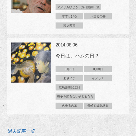
アメリカひじき，焼け跡闇市派
水木しげる
火垂るの墓
野坂昭如
2014.08.06
今日は、ハムの日？
8月6日
8月9日
あさイチ
イノッチ
広島原爆記念日
戦争を知らない子どもたち
火垂るの墓
長崎原爆記念日
過去記事一覧