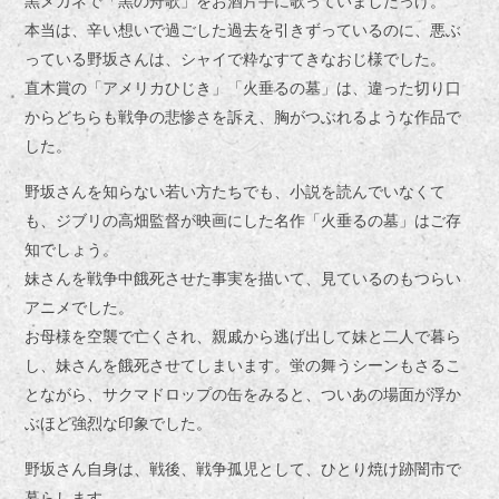
黒メガネで「黒の舟歌」をお酒片手に歌っていましたっけ。
本当は、辛い想いで過ごした過去を引きずっているのに、悪ぶ
っている野坂さんは、シャイで粋なすてきなおじ様でした。
直木賞の「アメリカひじき」「火垂るの墓」は、違った切り口
からどちらも戦争の悲惨さを訴え、胸がつぶれるような作品で
した。
野坂さんを知らない若い方たちでも、小説を読んでいなくて
も、ジブリの高畑監督が映画にした名作「火垂るの墓」はご存
知でしょう。
妹さんを戦争中餓死させた事実を描いて、見ているのもつらい
アニメでした。
お母様を空襲で亡くされ、親戚から逃げ出して妹と二人で暮ら
し、妹さんを餓死させてしまいます。蛍の舞うシーンもさるこ
とながら、サクマドロップの缶をみると、ついあの場面が浮か
ぶほど強烈な印象でした。
野坂さん自身は、戦後、戦争孤児として、ひとり焼け跡闇市で
暮らします。