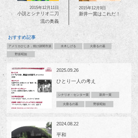
2015年12月11日
2015年12月9日
小説とシナリオ二刀
新井一賞はこれだ！
流の奥義
おすすめ記事
アメリカひじき，焼け跡闇市派
水木しげる
火垂るの墓
野坂昭如
2025.09.26
ひとり一人の考え
シナリオ・センター賞
新井一賞
火垂るの墓
野坂昭如
2024.08.22
平和