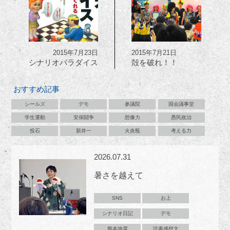
2015年7月23日
2015年7月21日
シナリオパラダイス
殻を破れ！！
おすすめ記事
シールズ
デモ
参議院
国会議事堂
学生運動
安保闘争
想像力
愚民政治
投石
新井一
火炎瓶
考える力
2026.07.31
暑さを越えて
SNS
お上
シナリオ日記
デモ
熊本地震
読書感想文