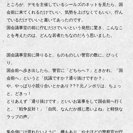
ところが、デモを主催しているシールズのネットを見たら、国
会前に来てくれるだけでいい、気勢を上げなくてもいい、佇ん
でいるだけでいいと書いてあったのです。
国会議事堂の前に佇むだけでいいという発想に驚き、こんなこ
とを考えたのは、どんな若者たちなのだろう思いました。
国会議事堂前に降りると、ものものしい警官の数に、びっく
り。
国会前へ歩き出したら、警官に「どちらへ？」ときかれ、「国
会前へ」というと「抗議ですか？通り抜けですか？」
や、やっぱり小競り合いとかあり？?
？元ノンポリは、ちょっ
と、どきっ！
とりあえず「通り抜けです」といいお返事をして国会前へ行く
と、「戦争反対！」「自民、なんだか感じ悪いよね」と軽快な
ラップの声。
集会側には渡れないように、柵もあり、やまほどの警察官が佇