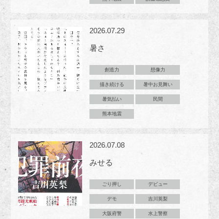
2026.07.29
暑さ
創造力
想像力
描き続ける
暑中お見舞い
暑気払い
民間
熊本地震
2026.07.08
みせる
ごり押し
デビュー
デモ
吉川英梨
大阪府警
水上警察