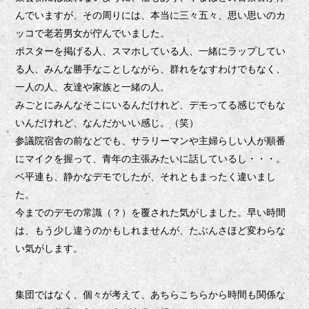
んでいますが
、その周りには、本当に三々五々、思い思いのカ
ッコで老若男女が佇んでいました。
ポスターを掲げる人、スマホしている人、一緒にラップしてい
る人、みんな勝手なことしながら、群れをなすわけでもなく、
一人の人、友達や家族と一緒の人。
みごとにみんなそこにいるんだけれど、デモってる感じでもな
いんだけれど、なんだかいい感じ。（笑）
参議院宿舎の前などでも、サラリーマンや主婦らしい人が順番
にマイクを握って、青年の主張みたいに話しているし・・・。
ベ平連も、静かなデモでしたが、それともまったく違いまし
た。
今までのデモの常識（？）を覆された気がしました。早い時間
は、もう少し違うのかもしれませんが、たぶんさほど変わらな
い気がします。
集団ではなく、個々が考えて、あちらこちらから時間も関係な