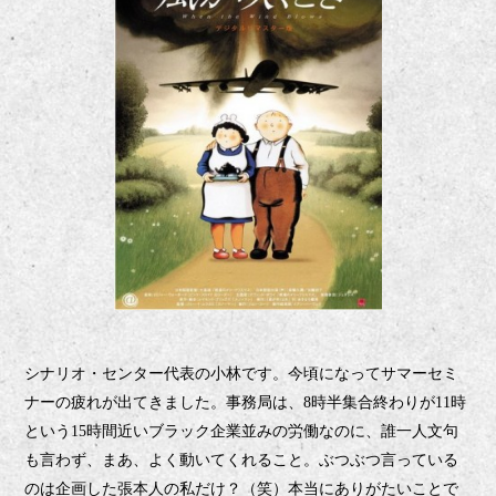
シナリオ・センター代表の小林です。今頃になってサマーセミ
ナーの疲れが出てきました。
事務局は、
時半集合終わりが
時
8
11
という
時間近いブラック企業並みの労働なのに、誰一人文句
15
も言わず、まあ、よく動いてくれること。ぶつぶつ言っている
のは企画した張本人の私だけ？（笑）本当にありがたいことで