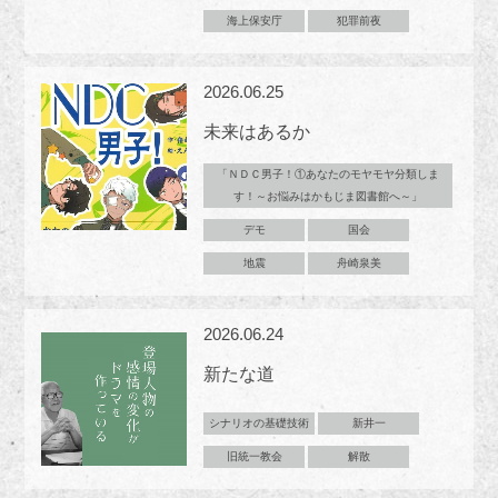
海上保安庁
犯罪前夜
2026.06.25
未来はあるか
「ＮＤＣ男子！①あなたのモヤモヤ分類しま
す！～お悩みはかもじま図書館へ～」
デモ
国会
地震
舟崎泉美
2026.06.24
新たな道
シナリオの基礎技術
新井一
旧統一教会
解散