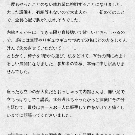
一度もやったことのない離れ業に挑戦することになりました。
大した設備も、有線等もないので大丈夫か・・・初めてのこと
で、全員心配で胸がつぶれそうでした。
内館さんからは、できる限り直接聴いて欲しいとおっしゃるの
で、
階には無理やりギュウギュウづめで
名ほどの方をじゃん
1
60
けんで決めさせていただいて・・・。
ともかく、椅子を
階から運び、机をどけて、
分の間にめまぐ
2
30
るしい展開になりました。参加者の皆様、本当に申し訳ありま
せんでした。
座ったら立つのが大変だとおっしゃって内館さんは、痛い足で
立ちっぱなしでご講義。
分遅れちゃったからと律儀にその分
10
も延びて、最後はお一人お一人に握手して声をかけてと痛々し
いまでに頑張ってくださいました。