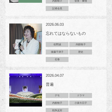
内館牧子
背景・事情
記者会見
2026.06.03
忘れてはならないもの
佐野誠
内館牧子
後藤千津子
歴史
石巻
2026.04.07
普遍
デモ
ドラマ
内館牧子
小泉今日子
戦争反対