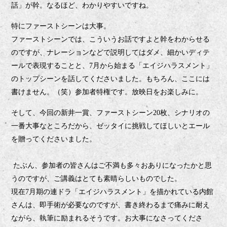
話」が幹。
なるほど、わかりやすいですね。
特にファーストシーンは大事。
ファーストシーンでは、こういうお話ですよと幹をわからせる
のですが、ナレーションなどで説明してはダメ、細かいディテ
ールで表現することと、
月から始まる「エイジハラスメント」
7
のトップシーンを話してくださいました。もちろん、ここには
書けません。（笑）参加者特権です。放映日をお楽しみに。
そして、今回の新井一賞、ファーストシーン
枚、シナリオの
20
一番大事なところだから、ゼッタイに挑戦してほしいとエール
を贈ってくださいました。
ぶん、参加者の皆さんはご不満も多々おありになったかと思
た
うのですが、ご講義はとても素晴らしいものでした。
現在
月期の連ドラ「エイジハラスメント」を描かれている内館
7
さんは、即手術が必要なのですが、書き終わるまで痛みに耐え
ながら、執筆に励まれるそうです。お大事になさってくださ