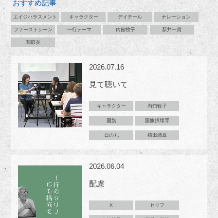
おすすめ記事
エイジハラスメント
キャラクター
デイテール
ナレーション
ファーストシーン
一行テーマ
内館牧子
新井一賞
関節炎
2026.07.16
見て聴いて
キャラクター
内館牧子
国旗
国旗損壊罪
日の丸
植田靖章
2026.06.04
配慮
X
セリフ