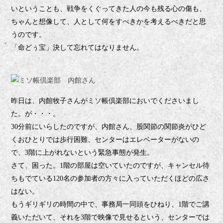
いということも、戦争をくぐってきた人の今も残る心の傷も、
ちゃんと想像して、人として何をすべきかを考えるべきだと思
うのです。
「命どぅ宝」決して忘れてはなりません。
昨日は、内館牧子さんがミソ帳倶楽部においでくださいまし
た。が・・・。
分前にいらしたのですが、内館さん、股関節の関節炎がひど
30
くおひとりでは歩行困難、センターはエレベーターがないの
で、
階に上がれないという緊急事態が発生。
3
さて、困った。
階の部屋は空いていたのですが、キャンセル待
1
ちもでている
名の参加者の方々に入っていただくほどの広さ
120
はない。
もうギリギリの時間の中で、事務局一同頭をひねり、
階でご講
1
義いただいて、それを
階で映像で見せるという、センターでは
3