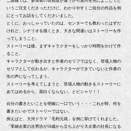
ご講義では、参加者の習熟度が違うから質問を先によこしてと
いうご注文くださっただけに、わかりやすくご自分の作品を例
にとってお話をしてくださいました。
とくに、おっしゃっていたのは、センターでも教わったはずだ
けれど、シナリオを描くとき、大きな間違いはストーリーを作
ってしまうこと。
ストーリーは後、まずキャラクターをしっかり時間をかけて作
ること。
キャラクターが動き出すと作者のセリフではなく、登場人物の
セリフとして伝わるが、キャラクターができていないと作者の
生の声になってしまう。
ストーリーを考えてしまうと、登場人物の動きをストーリーに
あてはめるから、面白くならない。とピシャリ！！
自分の書きたいことを明確に一
口でいう・・・これが幹。何を
書きたいかでストーリーではない。
例えばと、大河ドラマ「毛利元就」を例に挙げてくれました。
「零細企業の次男坊が
歳から立ち上がり大企業の社長になる
58