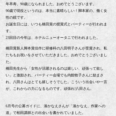
年卒寿、
歳になられました。おめでとうございます。
90
歳で現役というのは、本当に素晴らしい！脚本家の、働く女
90
性の鏡です。
お誕生日には、いつも橋田賞の授賞式とパーティーが行われま
す。
回目の今年は、ホテルニューオータニで行われました。
23
橋田賞新人脚本賞佳作に研修科の八田明子さんが受賞され、私
たちもお祝いをさせていただきました。おめでとうございまし
た。
橋田先生から「女性が活躍されるのは嬉しい、頑張って欲し
い」と激励され、パーティー会場でも内館牧子さんに励まさ
れ、八田さんはとても嬉しそうでした。こういう出会いや一言
が、これからの力になるものです。頑張れ!八田さん。
月号の公募ガイドに、湊かなえさんが「湊かなえ、作家への
6
道」で柏田講師との出会いを書かれていました。