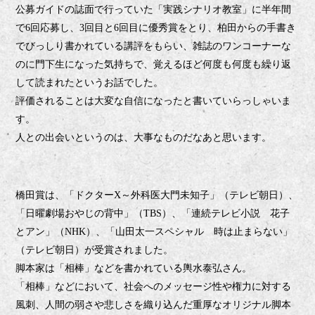
公募ガイドの誌面で行っていた「実践シナリオ教室」に半年間
で
回応募し、
回目と
回目に優秀賞をとり、柏田からの手書き
6
3
6
でびっしり書かれている講評をもらい、雑誌のワンコーナーな
のに門下生になった気持ちで、覚えるほど何度も何度も繰り返
して読まれたというお話でした。
評価されることは大変な自信になったと書いていらっしゃいま
す。
人との出会いというのは、大事なものだなあと思います。
橋田賞は、「ドクター
～外科医大門未知子」（テレビ朝日）、
X
「日曜劇場おやじの背中」（
）、「連続テレビ小説 花子
TBS
とアン」（
）、「山田太一スペシャル 時は止まらない」
NHK
（テレビ朝日）が受賞されました。
脚本家は「相棒」などを書かれている輿水泰弘さん。
「相棒」などにおいて、社会へのメッセージ性や権力に対する
風刺、人間の弱さや悲しさを織り込んだ重厚なオリジナル脚本