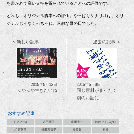
を書かれて高い支持を得られていることへの評価です。
どれも、オリジナル脚本への評価。やっぱりシナリオは、オリ
ジナルじゃなくっちゃね。素敵な母の日でした。
< 新しい記事
過去の記事 ＞
2015年5月12日
2015年5月8日
ぷかぷか生きたいね
同じ素材がまったく
別のお話に
おすすめ記事
ドクターX
八田明子
山田太一
時は止まらない
柏原寛司
橋田壽賀子
橋田賞
相棒