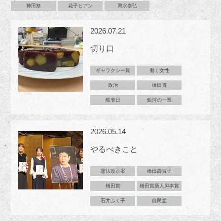
神田祭
花子とアン
輿水泰弘
2026.07.21
切り口
ギャラクシー賞
働く女性
政治
橋田賞
酷暑日
銀河の一票
2026.05.14
やるべきこと
憲法改正案
橋田壽賀子
橋田賞
橋田賞新人脚本賞
石井ふく子
自民党