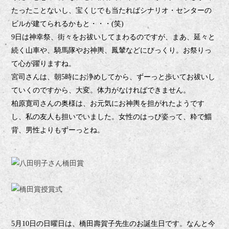
たったことないし、宝くじでも当たればシナリオ・センターの
ビルが建てられるかもと・・・
笑
(
)
日は神幸祭、街々をお祓いしてまわるのですが、まあ、延々と
9
続く山車や、騎馬隊やお神輿、鳳輦など
にびっくり。お祭りっ
て心が躍りますね。
宮司さんは、朝
時にお浄めしてから、ずーっと歩いてお祓いし
5
ていくのですから、大変。体力がなければできません。
柏原寛司さんの奥様は、お元気にお神輿を担がれたようです
し、私の友人も担いでいました。女性のはっぴ姿って、粋で鯔
背、男性よりもずーっとね。
月
日の日曜日は、橋田壽賀子先生のお誕生日です。なんと今
5
10