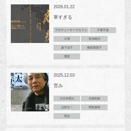
2026.01.22
寒すぎる
プロデューサーズカフェ
不要不急
大雪
安倍昭代
森下佳子
橋田壽賀子
選挙
2025.12.03
営み
大日本憲法
夫婦別姓
山田太一
岡田惠和
明治