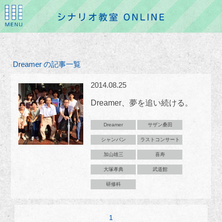
Dreamer の記事一覧
2014.08.25
Dreamer、夢を追い続ける。
Dreamer
サザン桑田
シャンパン
ラストコンサート
加山雄三
喜寿
大塚孝典
武道館
研修科
1