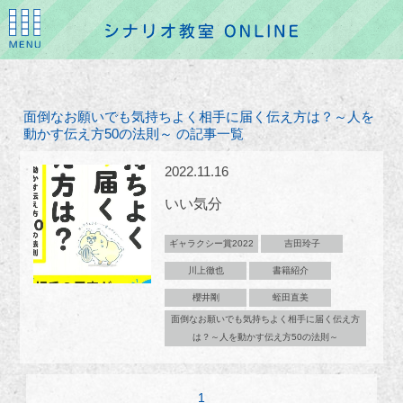
面倒なお願いでも気持ちよく相手に届く伝え方は？～人を
動かす伝え方50の法則～ の記事一覧
2022.11.16
いい気分
ギャラクシー賞2022
吉田玲子
川上徹也
書籍紹介
櫻井剛
蛭田直美
面倒なお願いでも気持ちよく相手に届く伝え方
は？～人を動かす伝え方50の法則～
1