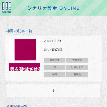
神田 の記事一覧
2022.03.23
寒い春の宵
原田ひ香
古本食堂
桜
池波正太郎
神田
鹿島茂
1
過去記事一覧