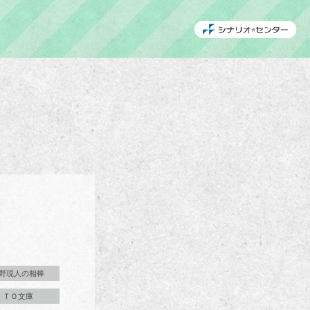
野現人の相棒
ＴＯ文庫