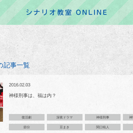
の記事一覧
2016.02.03
神様刑事は、福は内？
復活劇
深夜ドラマ
神様刑事
神
節分
豆まき
関口暁人