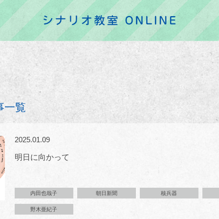
事一覧
2025.01.09
明日に向かって
内田也哉子
朝日新聞
核兵器
野木亜紀子