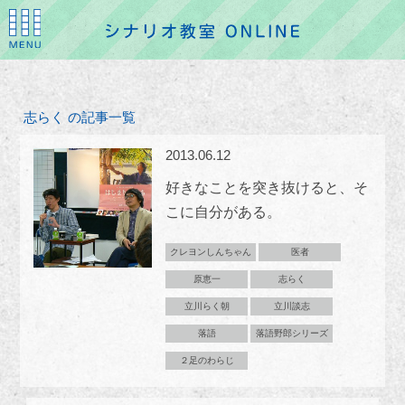
志らく の記事一覧
2013.06.12
好きなことを突き抜けると、そ
こに自分がある。
クレヨンしんちゃん
医者
原恵一
志らく
立川らく朝
立川談志
落語
落語野郎シリーズ
２足のわらじ