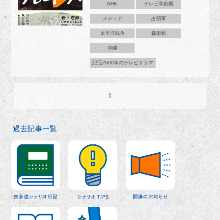
NHK
テレビ草創期
メディア
占領軍
太平洋戦争
森田創
沖縄
紀元2600年のテレビドラマ
1
過去記事一覧