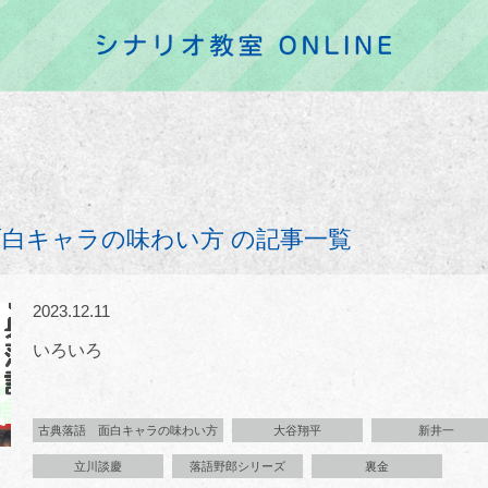
白キャラの味わい方 の記事一覧
2023.12.11
いろいろ
古典落語 面白キャラの味わい方
大谷翔平
新井一
立川談慶
落語野郎シリーズ
裏金