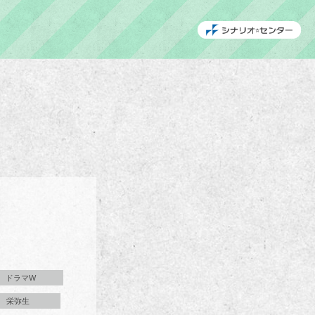
ドラマW
栄弥生