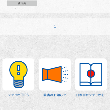
森治美
1
覧