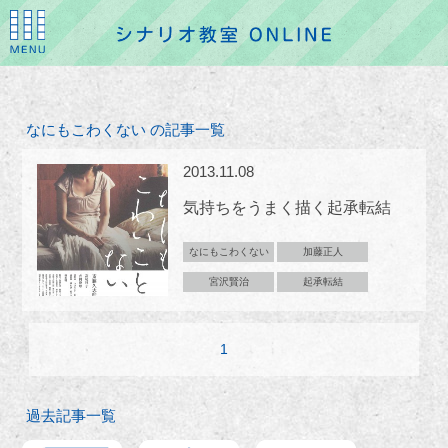
なにもこわくない の記事一覧
2013.11.08
気持ちをうまく描く起承転結
なにもこわくない
加藤正人
宮沢賢治
起承転結
1
過去記事一覧