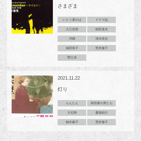
さまざま
いとう菜のは
ドラマ誌
入江信吾
柏田道夫
沖縄
清水有生
福田裕子
荒井修子
野口卓
2021.11.22
灯り
らんたん
和田家の男たち
大石静
書籍紹介
柚木麻子
荒井修子