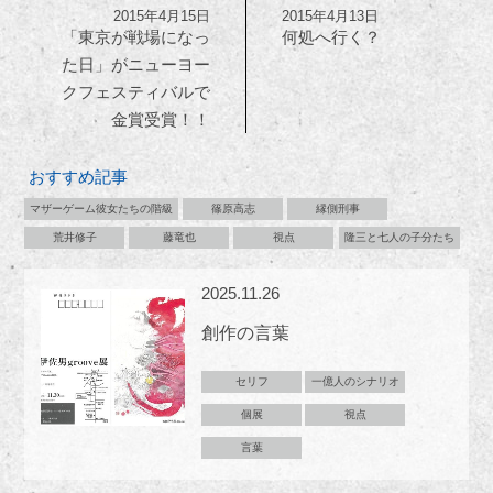
2015年4月15日
2015年4月13日
「東京が戦場になっ
何処へ行く？
た日」がニューヨー
クフェスティバルで
金賞受賞！！
おすすめ記事
マザーゲーム彼女たちの階級
篠原高志
縁側刑事
荒井修子
藤竜也
視点
隆三と七人の子分たち
2025.11.26
創作の言葉
セリフ
一億人のシナリオ
個展
視点
言葉