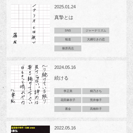
2025.01.24
真摯とは
SNS
ジャーナリズム
報道
大綱引きの恋
篠原高志
2024.05.16
続ける
李正美
桐乃さち
花田麻衣子
荒井修子
裏金
髙橋幹子
2022.05.16