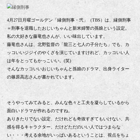
月
日月曜ゴールデン「縁側刑事・弐」（
）は、縁側刑事
4
27
TBS
＝刑事を退職したおじいちゃんと新米婦警の孫娘という設定。
私の大好きな藤竜也さんが、いい味出しています。
藤竜也さんは、北野監督の「龍三と七人の子分たち」でも、カ
ッコいいジジイのやくざを演じていますけれど、カッコいい人
は年をとってもかっこいい。
笑
(
)
そんなカッコいいおじいちゃんと孫娘のドラマ、出身ライター
の篠原高志さんが書かれています。
そうやってみてみると、みんな色々と工夫を凝らしているから
面白いドラマが作れるのですね。
ありきたりでない設定、だけれども奇抜すぎてもいけない、共
感を得るキャラクター、だけどただのいい人ではつまらな
い・・・考える余地がいっぱいあるということは、視点をちょ