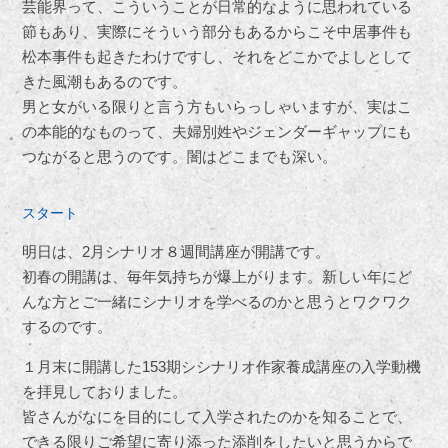
芸能界って、こういうことが日常的なように思われている
節もあり、実際にそういう部分もあるからこそ中居事件も
松本事件も起きたわけですし、それをどこかでよしとして
きた風潮もあるのです。
男と女がいる限りと言う方もいらっしゃいますが、実はこ
の本能的なものって、夫婦別姓やジェンダーギャップにも
つながると思うのです。闇はどこまでも深い。
スタート
明日は、2月シナリオ８週間講座が開講です。
初春の開講は、毎年気持ちが爆上がります。新しい年にど
んな方とご一緒にシナリオを学べるのかと思うとワクワク
するのです。
１月末に開講した153期シシナリオ作家養成講座の入学動機
を拝見しておりました。
皆さんがなにを目的にして入学されたのかを知ることで、
できる限りご希望に寄り添った添削をしたいと思うからで