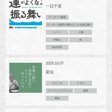
一日千里
ゲッターズ飯田
ゲッターズ飯田の運がよくなる振る舞い
シーン
ト書
外国人
柱
鈴木光司
2025.10.07
変化
スケッチ
ドラマ
ワークライフバランス
派閥
裏金