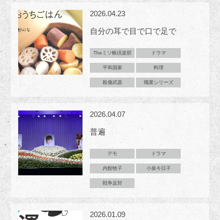
2026.04.23
自分の耳で目で口で足で
Theミソ帳倶楽部
ドラマ
平和国家
料理
殺傷武器
職業シリーズ
2026.04.07
普遍
デモ
ドラマ
内館牧子
小泉今日子
戦争反対
2026.01.09