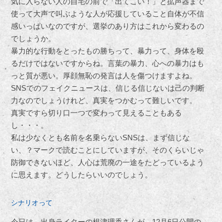
気に入らない人の自宅の前で「出てこい！」と拡声器まで
使って大声で叫ぶような人が応援していること自体が不信
感いっぱいなのですが、選挙のあり方はこれから変わるの
でしょうか。
暴力的な行動をとったもの勝ちって、暴力って、身体を殴
るだけではないですからね。言葉の暴力、心への暴力はも
っと質が悪い。厚顔無恥の発言は人を傷つけますよね。
SNSでのフェイクニュースは、信じる信じないは己の判断
力なのでしょうけれど、真実をつかむって難しいです。
真実ですら切り口一つで変わって見えることもある
し・・・。
私は少なくとも名前を名乗らないSNSは、まず信じな
い、？マークで読むことにしていますが、そのくらいじゃ
防御できないほど、人心は荒廃の一途をたどっているよう
に思えます。どうしたらいいのでしょう。
シナリオって
今日は、出身ライターの根津理香さんが、12月6日公開の