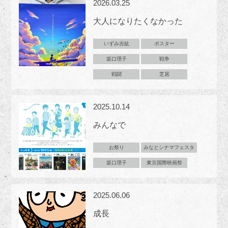
2026.03.25
大人になりたくなかった
いずみ吉紘
ポスター
坂口理子
戦争
戦闘
芝居
2025.10.14
みんなで
お祭り
みなとシナマフェスタ
坂口理子
東京国際映画祭
2025.06.06
成長