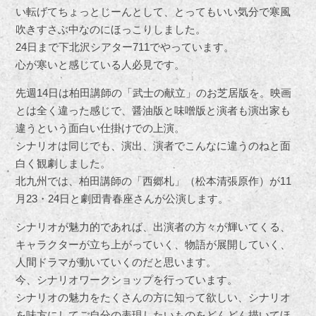
い転げてちょっとじーんとして、とってもいい気分で寒風
吹きすさぶ中なのにほっこりしました。
24日まで下北沢シアター711でやっています。
心が寒いと感じている人必見です。
先週14日は柏田講師の「武士の献立」のお芝居版を。映画
とは全く違った感じで、醤油版と味噌版と演者も演出家も
違うという面白い仕掛けでの上演。
シナリオは同じでも、演出、演者でこんなに違うのねと面
白く観劇しました。
北九州では、柏田講師の「西郷札」（松本清張原作）が11
月23・24日と劇団青春座さんが公演します。
シナリオが魅力的であれば、出演者の方々が輝いてくる、
キャラクターが立ち上がっていく、物語が展開していく、
人間ドラマが動いていくのだと思います。
今、シナリオワークショップを行っています。
シナリオの魅力をたくさんの方に知って欲しい、シナリオ
を味方にしてご自分の表現したいものをどんどん描いてほ