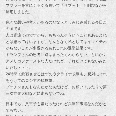
マフラーを首にぐるぐる巻いて「サブ～！」と叫びながら
帰宅しました。
色々な想いや考えがあるのだなぁとしみじみ感じる今日こ
の頃です。
人は皆違うのですから、もちろんそういうこともあるよね
とは思ってはいますが、なんとなく私としてはイマイチわ
からないことが多過ぎるあれこれの選挙結果です。
トランプさんの思考回路はまったくわからない、とにかく
アメリカファーストな人だけれど、それだけでもないみた
いだし・・・。
24時間で終戦させるはずのウクライナ攻撃も、反対にそれ
をうけてのロシアの猛攻撃。
プーチンさんもなんだかなぁだけど、お願い！ふたりで第
三次世界大戦などに走らないでね。
日本でも、八王子も嫌だったけれど兵庫知事選なんだかと
ても怖い。