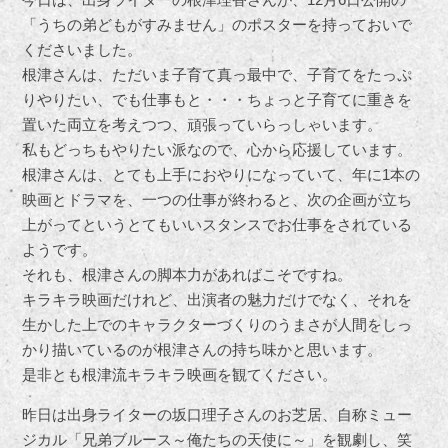
「うちの弟どもがすみません」のポスターを持っておいで
くださいました。
根津さんは、ただいま子育て真っ最中で、子育てをたっぷ
りやりたい、でも仕事もと・・・ちょっと子育てに重きを
置いた両立を考えつつ、頑張っていらっしゃいます。
私もどっちもやりたい派なので、心から応援しています。
根津さんは、とても上手におやりになっていて、年に1本の
映画とドラマを、一つの仕事が終わると、次の企画が立ち
上がってというとてもいいスタンスでお仕事をされている
ようです。
それも、根津さんの脚本力があればこそですね。
キラキラ映画だけれど、出演者の魅力だけでなく、それを
生かした上でのキャラクターづくりのうまさが人間をしっ
かり描いているのが根津さんの持ち味かと思います。
是非とも根津流キラキラ映画を観てください。
昨日は出身ライターの坂口理子さんのお芝居、自称ミュー
ジカル「兄弟ブルース～俺たちの天使に～」を観劇し、笑