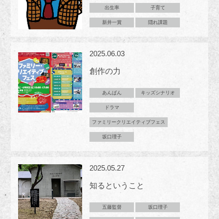
出生率
子育て
新井一賞
隠れ課題
2025.06.03
創作の力
あんぱん
キッズシナリオ
ドラマ
ファミリークリエイティブフェス
坂口理子
2025.05.27
知るということ
五藤監督
坂口理子