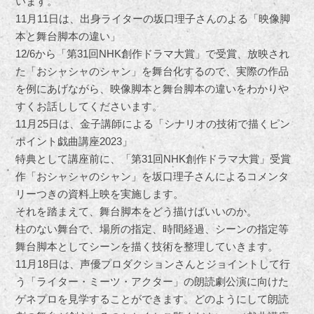
います。
11月11日は、出身ライターの坂口理子さんのよる「映像脚
本と舞台脚本の違い」
12/6から「第31回NHK創作ドラマ大賞」で受賞、放映され
た「おシャシャのシャン」を舞台化するので、実際の作品
を例にあげながら、映像脚本と舞台脚本の違いをわかりや
すくお話ししてくださいます。
11月25日は、金子講師による「シナリオの技術で描くピン
ポイント戯曲講座2023」
特典として講座前に、「第31回NHK創作ドラマ大賞」受賞
作「おシャシャのシャン」を坂口理子さんによるコメンタ
リーつきの資料上映を実施します。
それを踏まえて、舞台脚本をどう描けばいいのか。
柱のない舞台で、場所の指定、時間経過、シーンの指定等
舞台脚本としてシーンを描く技術を整理していきます。
11月18日は、声優プロダクションさんとジョイントして行
う「ライター・ミーツ・アクター」の朗読劇公演に向けた
ゲネプロを見学することができます。どのようにして朗読