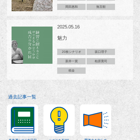
岡田惠和
無言館
2025.05.16
魅力
20枚シナリオ
坂口理子
新井一賞
柏原寛司
税金
過去記事一覧