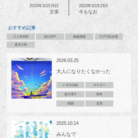
2023年10月25日
2023年10月23日
主張
今もなお
おすすめ記事
三上幸四郎
坂口理子
戯曲講座
江戸川乱歩賞
蒼天の鳥
2026.03.25
大人になりたくなかった
いずみ吉紘
ポスター
坂口理子
戦争
戦闘
芝居
2025.10.14
みんなで