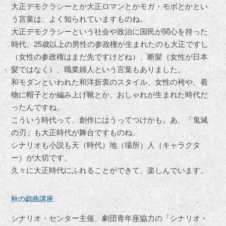
大正デモクラシーとか大正ロマンとかモガ・モボとかとい
う言葉は、よく知られていますものね。
大正デモクラシーという社会や政治に国民が関心を持った
時代、25歳以上の男性の参政権が生まれたのも大正ですし
（女性の参政権はまだ先ですけどね）、断髪（女性が日本
髪ではなく）、職業婦人という言葉もありました。
和モダンといわれた和洋折衷のスタイル、女性の袴や、着
物に帽子とか編み上げ靴とか、おしゃれが生まれた時代だ
ったんですね。
こういう時代って、創作にはうってつけかも。あ、「鬼滅
の刃」も大正時代が舞台ですものね。
シナリオも小説も天（時代）地（場所）人（キャラクタ
ー）が大切です。
久々に大正時代にふれることができて、楽しんでいます。
秋の戯曲講座
シナリオ・センター主催、劇団青年座協力の「シナリオ・