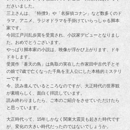
ださいました。
三上さんは、「特捜9」や「名探偵コナン」など数多くのド
ラマ、アニメ、ラジオドラマを手掛けていらっしゃる脚本
家です。
今回江戸川乱歩賞を受賞され、小説家デビューとなりまし
た。おめでとうございます。
やっぱり脚本家の小説は、映像が浮かび上がります、ドキ
ドキします。
受賞作「蒼天の鳥」は鳥取の実在した作家田中古代子とそ
の娘で7歳で亡くなった千鳥を主人公にした本格的ミステリ
ーです。
今、読み進んでいるところなのですが、大正時代の世界観
が素晴らしく、面白く拝読しています。
読み終わりましたら、ご本のご紹介をさせていただけたら
と思っています。
大正時代って、15年しかなく関東大震災も起きた時代です
が、変化の大きい時代だったのではないでしょうか。