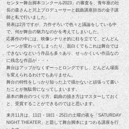
センター舞台脚本コンクール2023」の審査を、青年座の社
長の森さんと川上プロデューサーと戯曲講座担当の金子講
師と私で行いました。
発表は2月ですが、力作ぞろいで色々と議論をしている中
で、何が舞台の魅力なのかを考えてしまいした。
応募作の中には、映像シナリオ的に柱を立てて、どんどん
シーンが変わってしまったり、面白くてもこれは舞台では
できないなという作品も多々あり、せっかくいい作品なの
に残念な作品が・・・
舞台はアップがなくずーっとロングですし、どんどん場面
を変えられるわけでもありません。
舞台の特性をしっかり知った上で描かないと頑張って書い
たことが無駄骨になってしまいます。
基本の舞台のつくり方、戯曲の描き方はマスターしておく
と、受賞することができるのではと思います。
来月11月は、11日・18日・25日の土曜の夜を「SATURDAY
NIGHT THEATER」と題して舞台脚本にまつわる講座を行