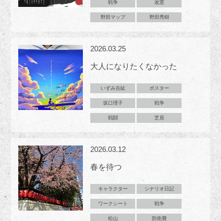
戦争
改憲
野田マップ
野田秀樹
2026.03.25
大人になりたくなかった
いずみ吉紘
ポスター
坂口理子
戦争
戦闘
芝居
2026.03.12
春を待つ
キャラクター
シナリオ日記
ワークシート
戦争
松山
防衛費