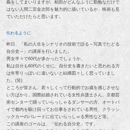
義をしてまいりますが、柏田がどんなふうに勤勉なだけで
はない人間二宮金次郎を魅力的に描いているか、映画も見
ていただけたらと思います。
伝わるように
昨日、「私の人生をシナリオの技術で語る～写真でたどる
自分史～」の講座を行いました。
男女半々で60代が多かったでしょうか。
私は自分も60代のくせに、自分史を書きたいと思われる方
は年寄りっぽいに違いないと結構図々しく思っていまし
た。(笑)
ところが皆さん、若々しくって行動的でお歳を感じさせな
い方ばかり。国際結婚されている女性弁護士さん、京都芸
術センターで踊っていらっしゃるダンサーの方、オートバ
イで都内を駆け回ってお仕事をされている男性、クラッシ
ックカーのパレードに出ていらっしゃる男性など等。
この講座のゴールは、「伝わる自分史」です。