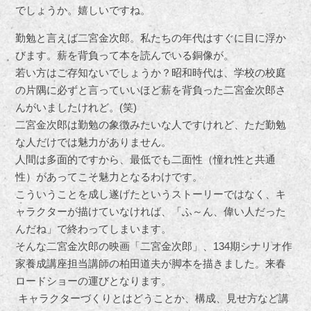
でしょうか。嬉しいですね。
勤勉と言えば二宮金次郎。私たちの年代はすぐに目に浮か
びます。薪を背負って本を読んでいる銅像が。
若い方はご存知ないでしょうか？昭和時代は、学校の校庭
の片隅に必ずと言っていいほど薪を背負った二宮金次郎さ
んがいましたけれど。(笑)
二宮金次郎は勤勉の象徴みたいな人ですけれど、ただ勤勉
な人だけでは魅力がありません。
人間は多面的ですから、最低でも二面性（憧れ性と共通
性）があってこそ魅力となるわけです。
こういうことを成し遂げたというストーリーではなく、キ
ャラクターが描けていなければ、「ふ～ん、偉い人だった
んだね」で終わってしまいます。
そんな二宮金次郎の映画「二宮金次郎」、134期シナリオ作
家養成講座担当講師の柏田道夫が脚本を描きました。来春
ロードショーの運びとなります。
キャラクターづくりとはどうことか、構成、見せ方など講