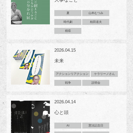
夏
山本むつみ
時代劇
柏田道夫
税収
2026.04.15
未来
アクションリアクション
ケラリーノさん
戦争
説明会
2026.04.14
心と頭
AI
憲法記念日