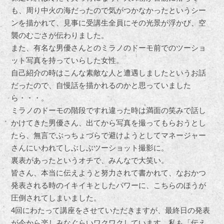
も、周り中火の海だったので気がつかなかったというシー
ンを描かれて、見事に受講生全員にその光景が浮かび、空
襲のむごさが伝わりました。
また、有名な男優さんとのミラノのドーモ前でのツーショ
ット写真を持っていらした女性。
自己紹介の時はこんな素敵な人と遭遇しましたというお話
だったので、自慢話を描かれるのかと思っていました
ら・・・。
ミラノのドーモの階段ですれ違った時は満面の笑みで話し
かけてきた男優さん、出てから写真を撮ってもらおうとし
たら、無言でぶっちょづらで避けようとしてマネージャー
さんにいわれてしぶしぶツーショット撮影に。
裏表があったというオチで、みんなで大笑い。
皆さん、本当に伝えようと努力されて書かれて、なおかつ
発表される時のイキイキとしたパワーに、こちらのほうが
圧倒されてしまいました。
4回にわたって講座をさせていただきますが、最終日の発表
が今から楽しみなぐらいワクワクしています。私も「伝え