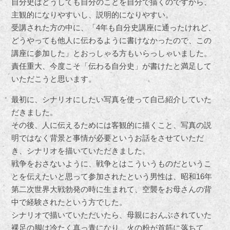
自分史はどうしても自分のことを自分で描くのですから、
主観的になりやすいし、説明的になりやすい。
受講された方の中に、「4年も自分史講座に通ったけれど、
どうやっても他人に伝わるように書けなかったので、この
講座に参加した」とおっしゃる方もいらっしゃいました。
責任重大、今度こそ「伝わる自分史」が書けたと満足して
いただこうと思います。
最初に、シナリオにしたい写真を使って自己紹介していた
だきました。
その後、人に伝えるためには客観的に描くこと、写真の説
明ではなく背景と事情が必要というお話をさせていただ
き、シナリオを描いていただきました。
戦争をおさないように、戦争とはこういうものだというこ
とを伝えたいと思って参加されたという男性は、昭和16年
第二次世界大戦勃発の時に生まれて、空襲をお母さんの背
中で経験されたという方でした。
シナリオで描いていただいたら、母親におんぶされていた
裸足の脚は冷たく真っ青になり、火の粉が首筋に落ちて