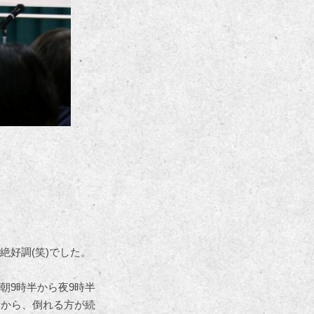
好調(笑)でした。
朝9時半から夜9時半
すから、倒れる方が続