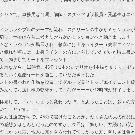
シャツで、事務局は当局、講師・スタッフは諜報員・受講生はエイ
インポッシブルのテーマが流れ、スクリーンの中からミッションが
切り、仕掛けを常に考えながら次のミッションへと動き出します。
々なミッションが掲示され、教室には出身ライター（先輩エイジェ
と疲れた頃には、出身ライターの方にいらしていただいた時に書い
て、励ましてカードをプレゼント。
入れながら、12時間、45分で1本のシナリオを4本描きまくり、ゼ
るという過酷な一日を過ごしていただきました。
ントの書かれた作品を投票してグループ賞とトップエイジェント賞
みんなでお疲れ様の乾杯をして、ながーーーい12時間が終了しま
拝見して、「お、ちょっと変わったぞ」と思ったことは、多くの方
いたことです。
さんは遠慮がちで、45分で書けたこととか、たくさんの人の作品
の感想がほとんどだったのですが、今回は「悔しい」方続出。(笑)
悔しかった方、他人に賞をさらわれて悔しかった方、悔しさは色々