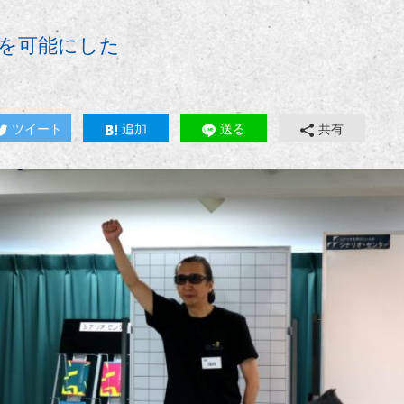
を可能にした
ツイート
追加
送る
共有