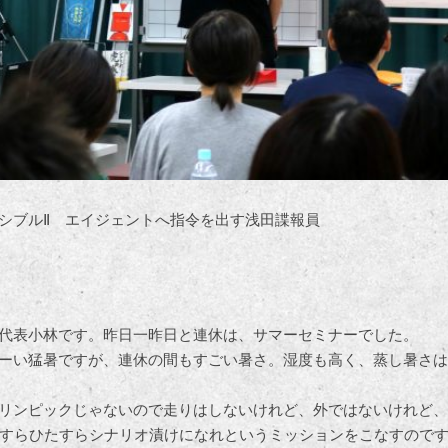
シブルⅡ エイジェントへ指令を出す浅田諜報員
。
代表小林です。昨日一昨日と連休は、サマーセミナーでした。
ーい猛暑ですが、連休の間もすごい暑さ。湿度も高く、蒸し暑さは絶
リンピックじゃないので走りはしないけれど、外ではないけれど、
たすらひたすらシナリオ漬けになれというミッションをこなすので