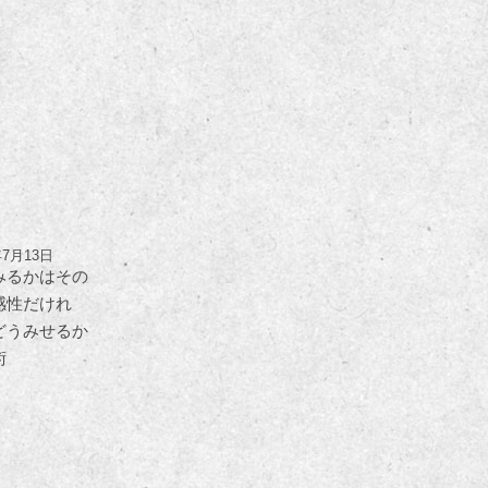
年7月13日
みるかはその
感性だけれ
どうみせるか
術