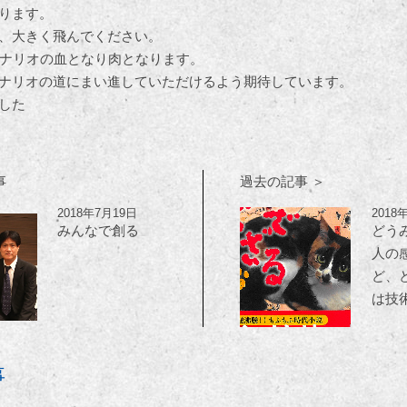
ります。
、大きく飛んでください。
シナリオの血となり肉となります。
ナリオの道にまい進していただけるよう期待しています。
した
事
過去の記事 ＞
2018年7月19日
2018
みんなで創る
どう
人の
ど、
は技
事