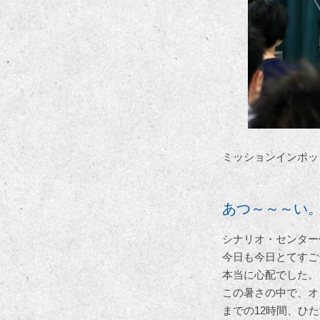
ミッションインポッ
あつ～～～い
シナリオ・センター
今日も今日とてすご
本当に心配でした。
この暑さの中で、オ
までの12時間、ひ