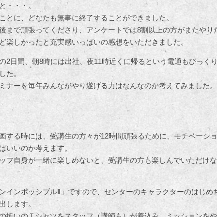
と・・・。
ことに、どなたも無事に終了することができました。
後まで頑張ってくださり、アンケートでは8割以上の方がまたやり
ど楽しかったと充実感いっぱいの感想をいただきました。
の2日間、朝8時には出社、夜11時近くに帰るという電通もびっく
した。
ミナーを毎年みんながやり遂げる力はなんなのか考えてみました。
画する時には、受講生の方々が12時間頑張るために、モチベーシ
ばいいのか考えます。
ッフ自身が一緒に楽しめないと、受講生の方も楽しんでいただけな
ンインポッシブルⅡ」ですので、センターのキャラクターのはじめ
を出します。
の揃いのＴシャツをスタッフ（講師も）が着込み、ミッションをや