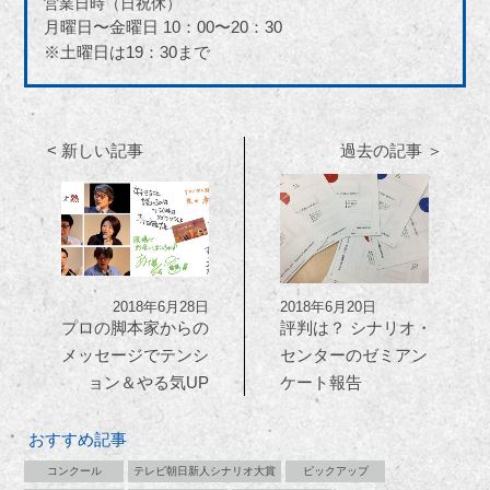
営業日時（日祝休）
月曜日〜金曜日 10：00〜20：30
※土曜日は19：30まで
< 新しい記事
過去の記事 ＞
2018年6月28日
2018年6月20日
プロの脚本家からの
評判は？ シナリオ・
メッセージでテンシ
センターのゼミアン
ョン＆やる気UP
ケート報告
おすすめ記事
コンクール
テレビ朝日新人シナリオ大賞
ピックアップ