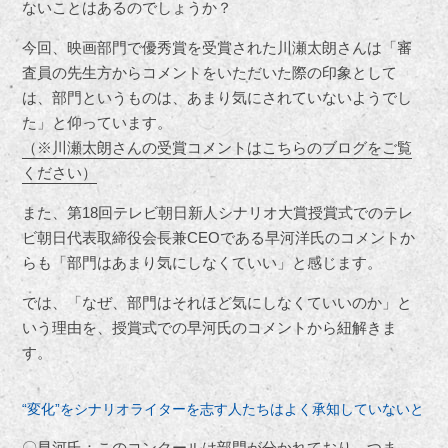
ないことはあるのでしょうか？
今回、映画部門で優秀賞を受賞された川瀬太朗さんは「審
査員の先生方からコメントをいただいた際の印象として
は、部門というものは、あまり気にされていないようでし
た」と仰っています。
（※川瀬太朗さんの受賞コメントはこちらのブログをご覧
ください）
また、第18回テレビ朝日新人シナリオ大賞授賞式でのテレ
ビ朝日代表取締役会長兼CEOである早河洋氏のコメントか
らも「部門はあまり気にしなくていい」と感じます。
では、「なぜ、部門はそれほど気にしなくていいのか」と
いう理由を、授賞式での早河氏のコメントから紐解きま
す。
“変化”をシナリオライターを志す人たちはよく承知していないと
〇早河氏：このコンクールは部門が分かれており、つま