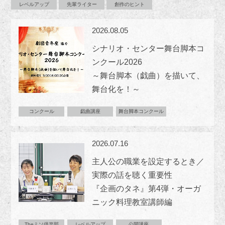
レベルアップ
先輩ライター
創作のヒント
2026.08.05
シナリオ・センター舞台脚本コ
ンクール2026
～舞台脚本（戯曲）を描いて、
舞台化を！～
コンクール
戯曲講座
舞台脚本コンクール
2026.07.16
主人公の職業を設定するとき／
実際の話を聴く重要性
『企画のタネ』第4弾・オーガ
ニック料理教室講師編
Theミソ俱楽部
レベルアップ
公開講座