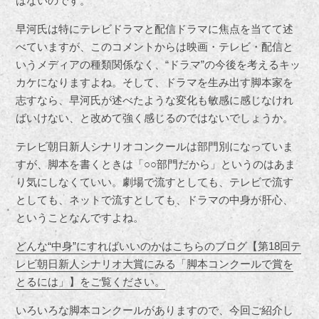
はないのです。
早河氏は特にテレビドラマと配信ドラマに焦点を当てて述
べていますが、このコメントからは映画・テレビ・配信と
いうメディアの種類関係なく、“ドラマ”の今後を考えるキッ
カケになりますよね。そして、ドラマを生み出す脚本家を
志すなら、早河氏が述べたような変化も敏感に感じなけれ
ばいけない、と改めて強く感じるのではないでしょうか。
テレビ朝日新人シナリオコンクールは部門別になっていま
すが、脚本を書くときは「○○部門だから」というのはあま
り気にしなくていい。劇場で流すとしても、テレビで流す
としても、ネットで流すとしても、ドラマの中身が肝心、
ということなんですよね。
どんな“中身”にすればいいのかはこちらのブログ【第18回テ
レビ朝日新人シナリオ大賞にみる「脚本コンクールで賞を
とるには」】をご覧ください。
いろいろな脚本コンクールがありますので、今回ご紹介し