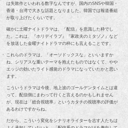
は失敗作といわれる数字なんですが、国内のSNSや韓国・
香港・台湾で大きな話題となりました。韓国では報道番組
が取り上げたくらいです。
確かに土曜ナイトドラマは、「配信」を意識した枠でし
た。これは、『ホリデイラブ』『家政夫のミタゾノ』など
を放送した金曜ナイトドラマの枠にも言えることです。
これらのドラマは、「オーソドックスな」といいますか
ね、シリアスな重いテーマを抱えたものではなくて、やや
エッジの効いたライト感覚のドラマになっていたかと思い
ます。
こういうドラマは今後、地上波のゴールデンタイムとは違
って、配信側にまわって行くと言えるのかもしれません
が、現在は「総合視聴率」というカタチの視聴率の評価が
あるわけですからね。
だから、こういう変化をシナリオライターを志す人たちは
よく承知していないと。「配信系のドラマだけを趣向して