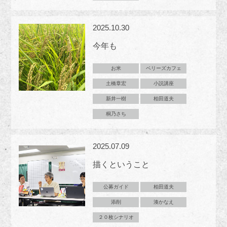
2025.10.30
今年も
お米
ベリーズカフェ
土橋章宏
小説講座
新井一樹
柏田道夫
桐乃さち
2025.07.09
描くということ
公募ガイド
柏田道夫
添削
湊かなえ
２０枚シナリオ