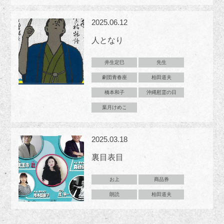
2025.06.12
人となり
井生定巳
先生
劇団青春座
柏田道夫
橋本和子
沖縄慰霊の日
葉月けめこ
2025.03.18
裏目表目
お上
商品券
朗読
柏田道夫