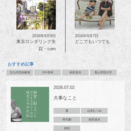
2016年9月9日
2016年9月7日
東京ロンダリング失
どこでもいつでも
踪・com
おすすめ記事
北九州芸術劇場
川中美幸
柏田道夫
青山学院大学
2026.07.02
大事なこと
夏
山本むつみ
時代劇
柏田道夫
税収