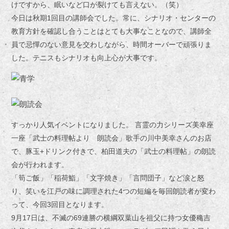
けですから、眠いなど口が裂けても言えない。（笑）
今日は秋期1回目の講師会でした。
常に、シナリオ・センターの
教育方針を確認し合うことはとても大事なことなので、講師全
員で忌憚のない意見を交わしながら、時間オーバーで頑張りま
した。テニスもシナリオも向上心が大事です。
すっかり人気イベントになりました。 言霊の力シリーズ美幸座
一座「武士の料理帖より 朗読会」
歌手の川中美幸さんのお店
で、豚玉+ドリンク付きで、柏田道夫の「武士の料理帖」の朗読
会が行われます。
「筍ご飯」「稲荷鮨」「文字焼き」「言問団子」など涙と怒
り、笑いを江戸の味に調理された4つの短編を毎回朗読者が変わ
って、今回3回目となります。
9月17日は、不滅の69連勝の横綱双葉山を祖父に持つ女優穐吉