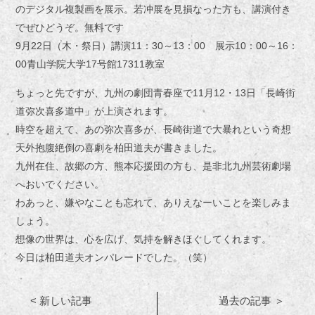
のデジタル複製画を展示。若冲展を見損なった方も、講演付き
でぜひどうぞ。無料です
9月22日（木・祭日）講演11：30～13：00 展示10：00～16：
00青山学院大学17号館17311教室
ちょっと先ですが、九州の劇団青春座で11月12・13日「長崎街
道弥次喜多道中」が上演されます。
時空を超えて、あの弥次喜多が、長崎街道で大暴れという奇想
天外抱腹絶倒の喜劇を柏田道夫が書きました。
九州在住、故郷の方、熊本応援団の方も、是非北九州芸術劇場
へおいでください。
わあっと、嫌やなことも忘れて、ありえなーいことを楽しみま
しょう。
想像の世界は、心を広げ、気持を解きほぐしてくれます。
今日は柏田道夫オンパレードでした。（笑）
< 新しい記事
過去の記事 ＞