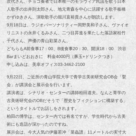
次代さん、チョコ奏者で日本唯一のモラヴィア民謡を歌う日本
人歌手の出井則太郎さん、地元青森を中心に活躍する歌手板橋
かずゆきさん、演歌歌手の堀川直裕貴さんが朗読します。
9月18日は、ラジオパーソナリティー岡野美和子さん、ヴァイオ
リニストの永井くるみさん、二つ目昇進を果たした落語家桂竹
千代さん、声優の青山彩菜さん。
どちらもA前食事17：00、B後食事20：30、開演18：00 渋谷
Barまいどおおきに 料金4000円（豚玉+ドリンクつき）
申し込みは、美幸オフィス03-3462-2100
9月22日、ご近所の青山学院大学で青学
古美術研究会OB会「甃
会」が講演会と展示会を行います。
講演者は、シナリオ・センターの講師柏田道夫。なんと青学の
古美術研究会のOBだそうで「歴史をフィクションに構築する」
というタイトルでお話しをされます。
柏田の博学は、センター内では有名ですが、学生時代から古美
術にも造詣が深かったのですね。
展示会は、今大人気の伊藤若冲「菜蟲譜」11メートルの実寸大