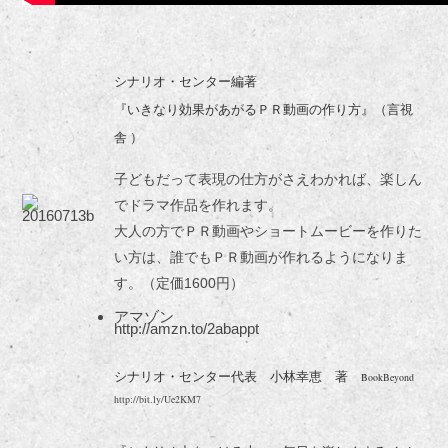
シナリオ・センター編著
『いきなり効果があがるＰＲ動画の作り方』（言視
舎 ）
子どもだって表現の仕方がさえわかれば、楽しん
でドラマ作品を作れます。
大人の方でＰＲ動画やショートムービーを作りた
い方は、誰でもＰＲ動画が作れるようになりま
す。（定価1600円）
アマゾン
http://amzn.to/2abappt
シナリオ・センター代表 小林幸恵 著
BookBeyond
http://bit.ly/Ue2KM7