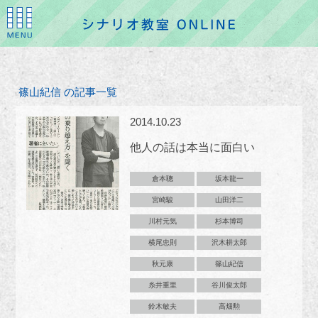
篠山紀信 の記事一覧
2014.10.23
他人の話は本当に面白い
倉本聰
坂本龍一
宮崎駿
山田洋二
川村元気
杉本博司
横尾忠則
沢木耕太郎
秋元康
篠山紀信
糸井重里
谷川俊太郎
鈴木敏夫
高畑勲