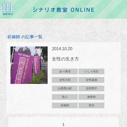
祈祷師 の記事一覧
2014.10.20
女性の生き方
あべ美佳
いしゃ先生
女性大臣
女性議員
山形西山町
志田周子
歌人
無医村
祈祷師
辞任
1