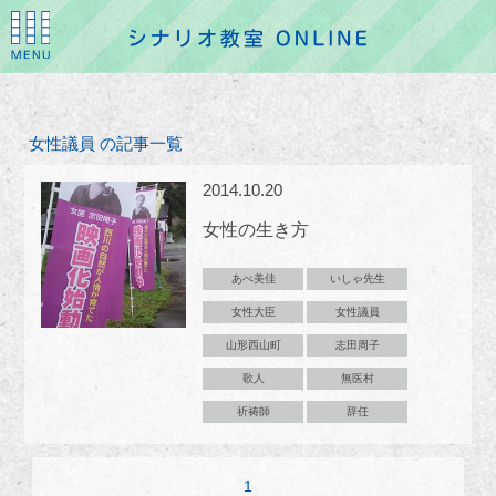
女性議員 の記事一覧
2014.10.20
女性の生き方
あべ美佳
いしゃ先生
女性大臣
女性議員
山形西山町
志田周子
歌人
無医村
祈祷師
辞任
1