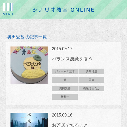
奥田愛基 の記事一覧
2015.09.17
バランス感覚を養う
ジェームス三木
チリ地震
個
国会
奥田愛基
憲法はまだか
新井一
2015.09.16
お芝居で知ること