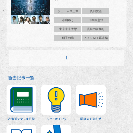
ジェームス三木
奥田愛基
小山ゆう
日本国憲法
東京未来予想
真珠の首飾り
硝子の途
ＡＺＵＭＩ幕末編
1
過去記事一覧