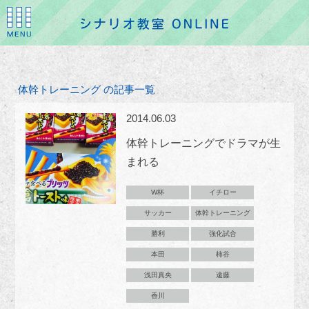
体幹トレーニング の記事一覧
2014.06.03
体幹トレーニングでドラマが生
まれる
W杯
イチロー
サッカー
体幹トレーニング
勝利
強化試合
本田
柿谷
浅田真央
遠藤
香川