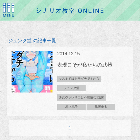
ジュンク堂 の記事一覧
2014.12.15
表現こそが私たちの武器
キスまではトモダチですから
ジュンク堂
少女ヴァレリエと不思議な1週間
村上桃子
黒坂圭太
1